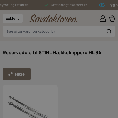
Skip to Content
ytte- og returret
Gratis fragt over 599 kr.
Tryg ha
Menu
S
Reservedele til STIHL Hækkeklippere HL 94
Filtre