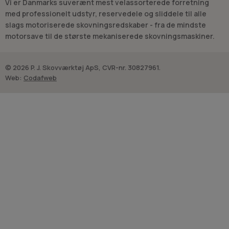
Vi er Danmarks suverænt mest velassorterede forretning
hækkeklippere.
med professionelt udstyr, reservedele og sliddele til alle
slags motoriserede skovningsredskaber - fra de mindste
motorsave til de største mekaniserede skovningsmaskiner.
© 2026 P. J. Skovværktøj ApS, CVR-nr. 30827961.
Web:
Codafweb