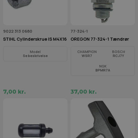
9022 313 0680
77-324-1
STIHL Cylinderskrue IS M4X16
OREGON 77-324-1 Tændrør
Model
CHAMPION
BOSCH
Se beskrivelse
WSR7
RCJ7Y
NGK
BPMR7A
7,00 kr.
37,00 kr.