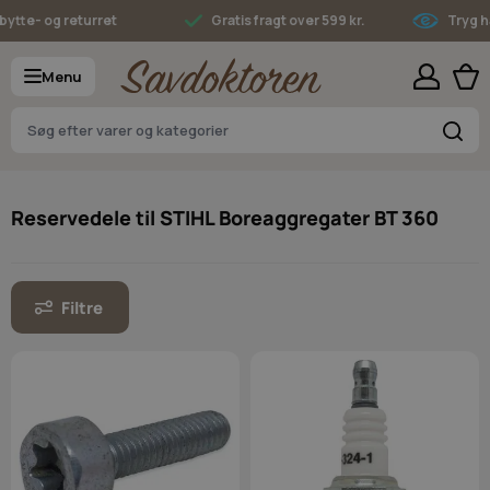
Skip to Content
ytte- og returret
Gratis fragt over 599 kr.
Tryg ha
Menu
S
Reservedele til STIHL Boreaggregater BT 360
Filtre