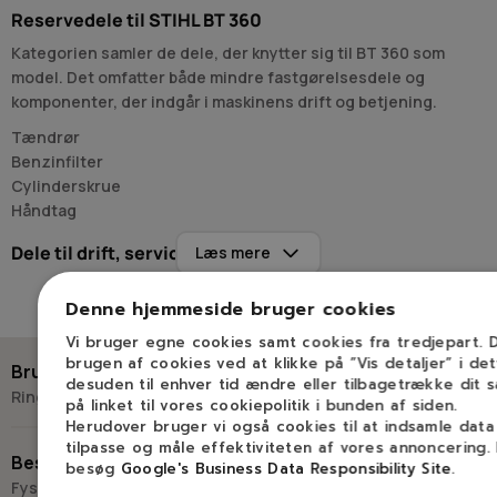
Reservedele til STIHL BT 360
Kategorien samler de dele, der knytter sig til BT 360 som
model. Det omfatter både mindre fastgørelsesdele og
komponenter, der indgår i maskinens drift og betjening.
Tændrør
Benzinfilter
Cylinderskrue
Håndtag
Dele til drift, service og betjening
Læs mere
Reservedele i denne kategori bruges til at holde
Denne hjemmeside bruger cookies
boreaggregatet samlet, fungerende og håndterbart.
Tændrør og benzinfilter hører til de dele, der indgår i
Vi bruger egne cookies samt cookies fra tredjepart.
motorens almindelige service, mens skruer og håndtag
brugen af cookies ved at klikke på ”Vis detaljer” i de
Brug for hjælp?
vedrører samling og betjening.
desuden til enhver tid ændre eller tilbagetrække dit 
Ring eller skriv til Savdoktoren
på linket til vores cookiepolitik i bunden af siden.
Valg af BT 360 dele efter model og reservedelstype
Herudover bruger vi også cookies til at indsamle dat
tilpasse og måle effektiviteten af vores annoncering.
+45 98 17 27 33
Når der vælges dele i denne kategori, handler det først og
Besøg os
besøg
Google's Business Data Responsibility Site
.
fremmest om at matche korrekt modelbetegnelse og
Fysisk butik og kompetencecenter