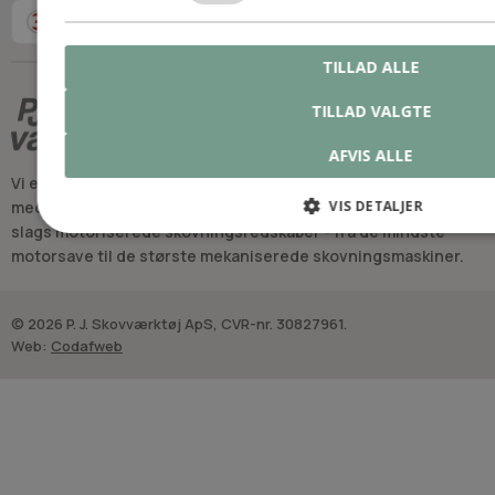
TILLAD ALLE
TILLAD VALGTE
AFVIS ALLE
Vi er Danmarks suverænt mest velassorterede forretning
VIS DETALJER
med professionelt udstyr, reservedele og sliddele til alle
slags motoriserede skovningsredskaber - fra de mindste
motorsave til de største mekaniserede skovningsmaskiner.
© 2026 P. J. Skovværktøj ApS, CVR-nr. 30827961.
Web:
Codafweb