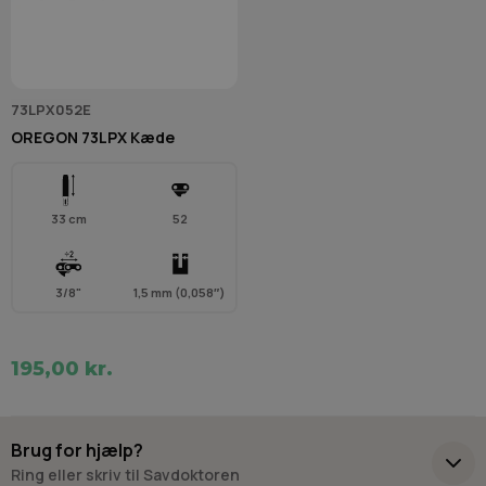
73LPX052E
OREGON 73LPX Kæde
33 cm
52
3/8"
1,5 mm (0,058″)
195,00 kr.
Brug for hjælp?
Ring eller skriv til Savdoktoren