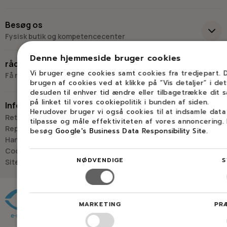
+45 98 17 27 33
Besøg os
Fysisk butik og kompetencecenter
Skriv til os
Virkelyst 3
Denne hjemmeside bruger cookies
råd og vejledning
9400 Nørresundby
Vi bruger egne cookies samt cookies fra tredjepart.
Få råd og vejledning hos Savdoktoren
brugen af cookies ved at klikke på ”Vis detaljer” i de
Hverdage: 8.00-16.00
desuden til enhver tid ændre eller tilbagetrække dit 
Lørdag & søndag: Lukket
på linket til vores cookiepolitik i bunden af siden.
Information
Herudover bruger vi også cookies til at indsamle dat
“Vi bygger vores løsninger på viden, erfaring og faglig indsigt
Retur
tilpasse og måle effektiviteten af vores annoncering.
- så du kan træffe
Reparation
besøg
Google's Business Data Responsibility Site
.
det rigtige valg, hver gang.
Handelsbetingelser
- Jan “Savdoktoren” Østergaard
Cookies
NØDVENDIGE
S
Sitemap
Råd og vejledning
MARKETING
PR