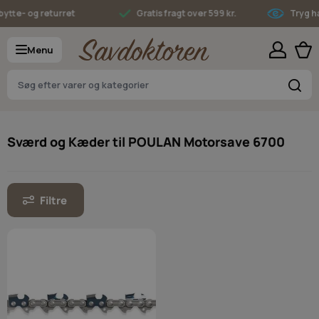
Skip to Content
ytte- og returret
Gratis fragt over 599 kr.
Tryg ha
Menu
S
Sværd og Kæder til POULAN Motorsave 6700
Filtre