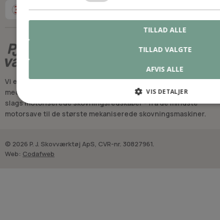
TILLAD ALLE
TILLAD VALGTE
AFVIS ALLE
Vi er Danmarks suverænt mest velassorterede forretning
VIS DETALJER
med professionelt udstyr, reservedele og sliddele til alle
slags motoriserede skovningsredskaber - fra de mindste
motorsave til de største mekaniserede skovningsmaskiner.
© 2026 P. J. Skovværktøj ApS, CVR-nr. 30827961.
Web:
Codafweb