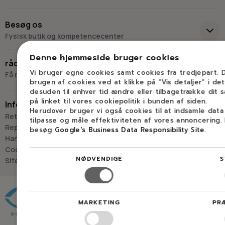
+45 98 17 27 33
Besøg os
Fysisk butik og kompetencecenter
Skriv til os
Virkelyst 3
Denne hjemmeside bruger cookies
råd og vejledning
9400 Nørresundby
Vi bruger egne cookies samt cookies fra tredjepart.
Få råd og vejledning hos Savdoktoren
brugen af cookies ved at klikke på ”Vis detaljer” i de
Hverdage: 8.00-16.00
desuden til enhver tid ændre eller tilbagetrække dit 
Lørdag & søndag: Lukket
på linket til vores cookiepolitik i bunden af siden.
Information
Herudover bruger vi også cookies til at indsamle dat
“Vi bygger vores løsninger på viden, erfaring og faglig indsigt
Retur
tilpasse og måle effektiviteten af vores annoncering.
- så du kan træffe
Reparation
besøg
Google's Business Data Responsibility Site
.
det rigtige valg, hver gang.
Handelsbetingelser
- Jan “Savdoktoren” Østergaard
Cookies
NØDVENDIGE
S
Sitemap
Råd og vejledning
MARKETING
PR