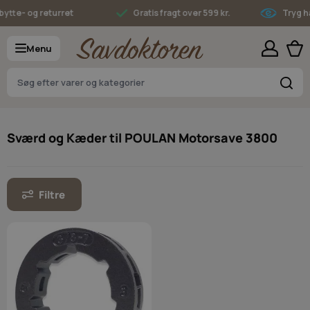
Skip to Content
ytte- og returret
Gratis fragt over 599 kr.
Tryg h
Menu
S
Sværd og Kæder til POULAN Motorsave 3800
Filtre