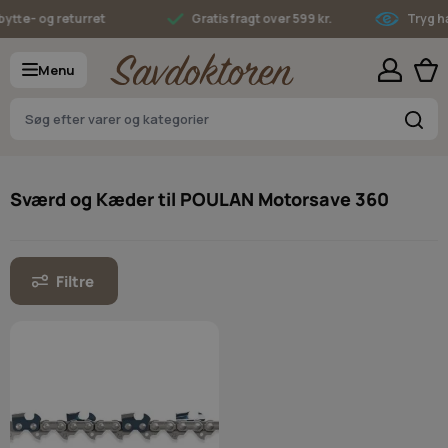
Skip to Content
ytte- og returret
Gratis fragt over 599 kr.
Tryg ha
Menu
S
Sværd og Kæder til POULAN Motorsave 360
Filtre