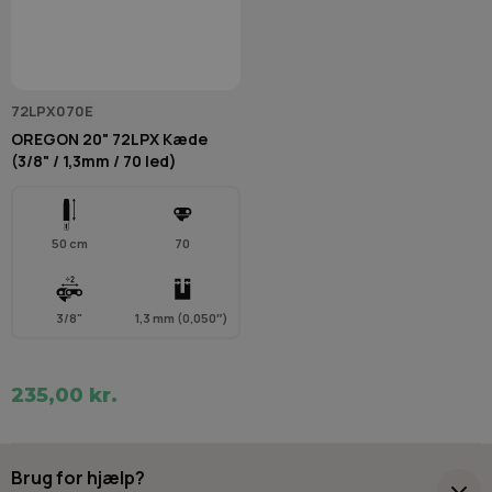
72LPX070E
OREGON 20" 72LPX Kæde
(3/8" / 1,3mm / 70 led)
50 cm
70
3/8"
1,3 mm (0,050″)
235,00 kr.
Brug for hjælp?