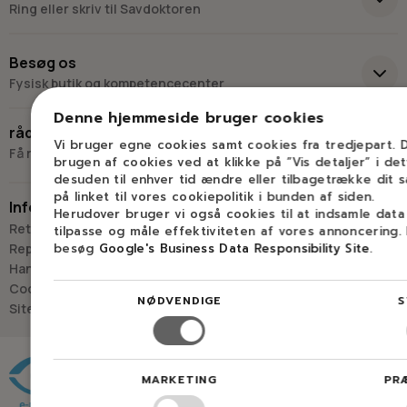
Ring eller skriv til Savdoktoren
+45 98 17 27 33
Besøg os
Fysisk butik og kompetencecenter
Skriv til os
Denne hjemmeside bruger cookies
Virkelyst 3
råd og vejledning
9400 Nørresundby
Vi bruger egne cookies samt cookies fra tredjepart.
Få råd og vejledning hos Savdoktoren
brugen af cookies ved at klikke på ”Vis detaljer” i de
Hverdage: 8.00-16.00
desuden til enhver tid ændre eller tilbagetrække dit 
Lørdag & søndag: Lukket
på linket til vores cookiepolitik i bunden af siden.
Information
Herudover bruger vi også cookies til at indsamle dat
“Vi bygger vores løsninger på viden, erfaring og faglig indsigt
Retur
tilpasse og måle effektiviteten af vores annoncering.
- så du kan træffe
besøg
Google's Business Data Responsibility Site
.
Reparation
det rigtige valg, hver gang.
Handelsbetingelser
- Jan “Savdoktoren” Østergaard
Cookies
NØDVENDIGE
S
Sitemap
Råd og vejledning
MARKETING
PR