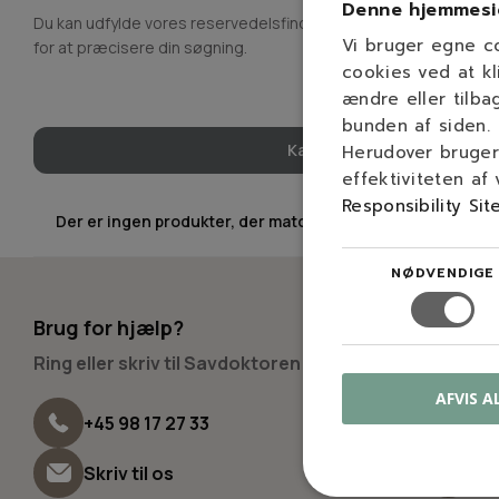
Denne hjemmesi
Du kan udfylde vores reservedelsfinder med type eller model,
Vi bruger egne c
for at præcisere din søgning.
cookies ved at kl
ændre eller tilba
bunden af siden.
Kan du ikke finde en reserve
Herudover bruger 
effektiviteten af
Responsibility Sit
Der er ingen produkter, der matcher dit valg.
NØDVENDIGE
Brug for hjælp?
Besøg 
Ring eller skriv til Savdoktoren
Fysisk 
AFVIS A
Vir
+45 98 17 27 33
94
Hve
Skriv til os
Lør