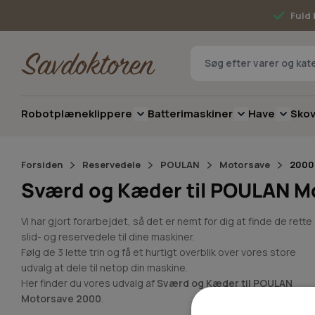
Skip to Content
Fuld 
Robotplæneklippere
Batterimaskiner
Have
Sko
Toggle submenu for Robotplæneklip
Toggle submenu 
Toggle 
Forsiden
Reservedele
POULAN
Motorsave
2000
Sværd og Kæder til POULAN M
Vi har gjort forarbejdet, så det er nemt for dig at finde de rette
slid- og reservedele til dine maskiner.
Følg de 3 lette trin og få et hurtigt overblik over vores store
udvalg at dele til netop din maskine.
Her finder du vores udvalg af
Sværd og Kæder til POULAN
Motorsave 2000
.