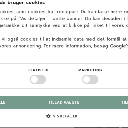
de bruger cookies
ookies samt cookies fra tredjepart. Du kan læse mere 
ikke på ”Vis detaljer” i dette banner. Du kan desuden til
getrække dit samtykke ved at klikke på linket til vores c
del til din maskine, så send en besked til
info@savdoktoren.dk
el
vi også cookies til at indsamle data med det formål at
 vores annoncering. For mere information, besøg
Google'
e
.
STATISTIK
MARKETING
os
butik og kompetencecenter
LLE
TILLAD VALGTE
TIL
kelyst 3
00 Nørresundby
VIS DETALJER
rdage: 8.00-16.00
dag & søndag: Lukket