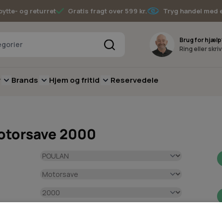
bytte- og returret
Gratis fragt over 599 kr.
Tryg handel med 
Søg
Brug for hjælp
Ring eller skri
v
Brands
Hjem og fritid
Reservedele
pere
for Batterimaskiner
submenu for Have
Toggle submenu for Skov
Toggle submenu for Brands
Toggle submenu for Hjem og fritid
otorsave 2000