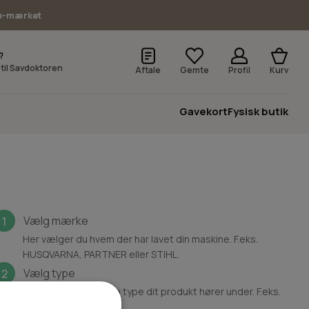
e-mærket
?
v til Savdoktoren
Aftale
Gemte
Profil
Kurv
Gavekort
Fysisk butik
Vælg mærke
1
Her vælger du hvem der har lavet din maskine. F.eks.
HUSQVARNA, PARTNER eller STIHL.
Vælg type
2
Her vælger du hvilken type dit produkt hører under. F.eks.
Motorsav.