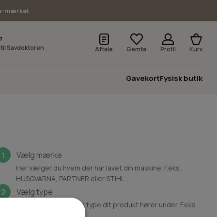
e-mærket
?
v til Savdoktoren
Aftale
Gemte
Profil
Kurv
Gavekort
Fysisk butik
Vælg mærke
1
Her vælger du hvem der har lavet din maskine. F.eks.
HUSQVARNA, PARTNER eller STIHL.
Vælg type
2
Her vælger du hvilken type dit produkt hører under. F.eks.
Motorsav.