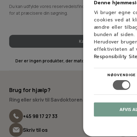
Denne hjemmesi
Du kan udfylde vores reservedelsfinder med type eller model,
Vi bruger egne c
for at præcisere din søgning.
cookies ved at kl
ændre eller tilba
bunden af siden.
Kan du ikke finde en reserve
Herudover bruger 
effektiviteten af
Responsibility Sit
Der er ingen produkter, der matcher dit valg.
NØDVENDIGE
Brug for hjælp?
Besøg 
Ring eller skriv til Savdoktoren
Fysisk 
AFVIS A
Vir
+45 98 17 27 33
94
Hve
Skriv til os
Lør