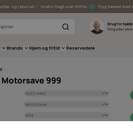
bytte- og returret
Gratis fragt over 599 kr.
Tryg handel med 
Søg
Brug for hjælp
Ring eller skri
v
Brands
Hjem og fritid
Reservedele
pere
for Batterimaskiner
submenu for Have
Toggle submenu for Skov
Toggle submenu for Brands
Toggle submenu for Hjem og fritid
9
 Motorsave 999