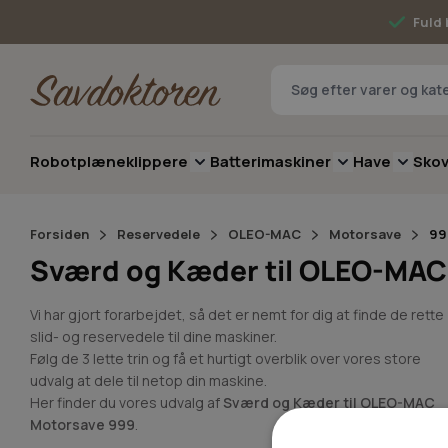
Skip to Content
Fuld 
Robotplæneklippere
Batterimaskiner
Have
Sko
Toggle submenu for Robotplæneklip
Toggle submenu 
Toggle 
Forsiden
Reservedele
OLEO-MAC
Motorsave
99
Sværd og Kæder til OLEO-MAC
Vi har gjort forarbejdet, så det er nemt for dig at finde de rette
slid- og reservedele til dine maskiner.
Følg de 3 lette trin og få et hurtigt overblik over vores store
udvalg at dele til netop din maskine.
Her finder du vores udvalg af
Sværd og Kæder til OLEO-MAC
Motorsave 999
.