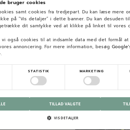
de bruger cookies
ookies samt cookies fra tredjepart. Du kan læse mere 
ikke på ”Vis detaljer” i dette banner. Du kan desuden til
getrække dit samtykke ved at klikke på linket til vores c
del til din maskine, så send en besked til
info@savdoktoren.dk
el
vi også cookies til at indsamle data med det formål at
 vores annoncering. For mere information, besøg
Google'
e
.
STATISTIK
MARKETING
os
butik og kompetencecenter
LLE
TILLAD VALGTE
TIL
kelyst 3
00 Nørresundby
VIS DETALJER
rdage: 8.00-16.00
dag & søndag: Lukket