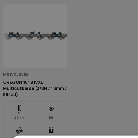
M91VXL056E
OREGON 16" 91VXL
Multicutkæde (3/8H / 1,3mm /
56 led)
40 cm
56