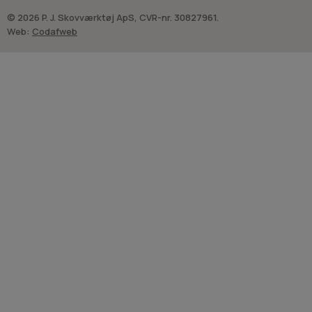
© 2026 P. J. Skovværktøj ApS, CVR-nr. 30827961.
Web:
Codafweb