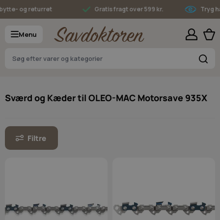
Skip to Content
tte- og returret
Gratis fragt over 599 kr.
Tryg ha
Menu
S
Sværd og Kæder til OLEO-MAC Motorsave 935X
Filtre