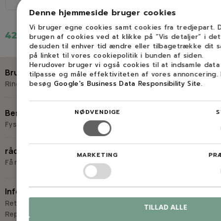
3/8" LP
1,3 mm (0,050″)
Denne hjemmeside bruger cookies
Vi bruger egne cookies samt cookies fra tredjepart.
429,52 kr.
brugen af cookies ved at klikke på ”Vis detaljer” i de
desuden til enhver tid ændre eller tilbagetrække dit 
på linket til vores cookiepolitik i bunden af siden.
Herudover bruger vi også cookies til at indsamle dat
Brug for hjælp?
tilpasse og måle effektiviteten af vores annoncering.
besøg
Google's Business Data Responsibility Site
.
Ring eller skriv til Savdoktoren
+45 98 17 27 33
NØDVENDIGE
S
Besøg os
Fysisk butik og kompetencecenter
Skriv til os
Virkelyst 3
råd og vejledning
9400 Nørresundby
MARKETING
PR
Få råd og vejledning hos Savdoktoren
Hverdage: 8.00-16.00
Lørdag & søndag: Lukket
Information
“Vi bygger vores løsninger på viden, erfaring og faglig indsigt
Retur
TILLAD ALLE
- så du kan træffe
Reparation