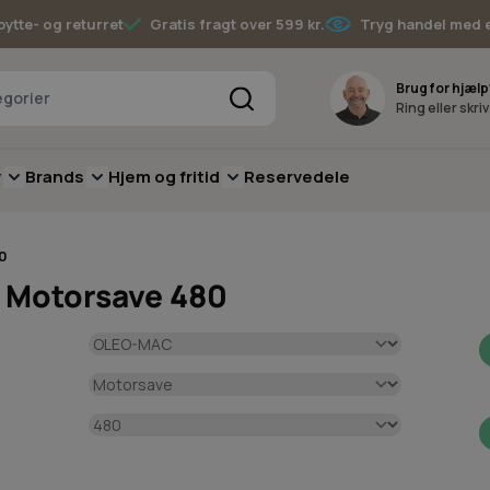
bytte- og returret
Gratis fragt over 599 kr.
Tryg handel med 
Søg
Brug for hjælp
Ring eller skri
v
Brands
Hjem og fritid
Reservedele
pere
for Batterimaskiner
submenu for Have
Toggle submenu for Skov
Toggle submenu for Brands
Toggle submenu for Hjem og fritid
0
 Motorsave 480