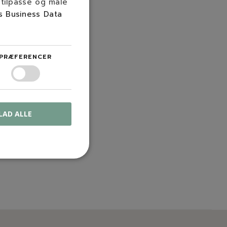
 tilpasse og måle
s Business Data
PRÆFERENCER
LAD ALLE