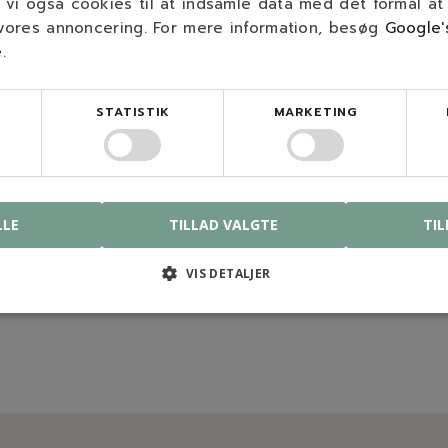
vi også cookies til at indsamle data med det formål at
 vores annoncering. For mere information, besøg
Google'
e
.
STATISTIK
MARKETING
LLE
TILLAD VALGTE
TIL
VIS DETALJER