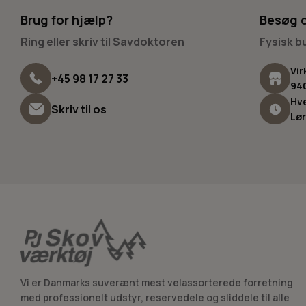
Brug for hjælp?
Besøg 
Ring eller skriv til Savdoktoren
Fysisk 
Vir
+45 98 17 27 33
94
Hve
Skriv til os
Lør
Vi er Danmarks suverænt mest velassorterede forretning
med professionelt udstyr, reservedele og sliddele til alle