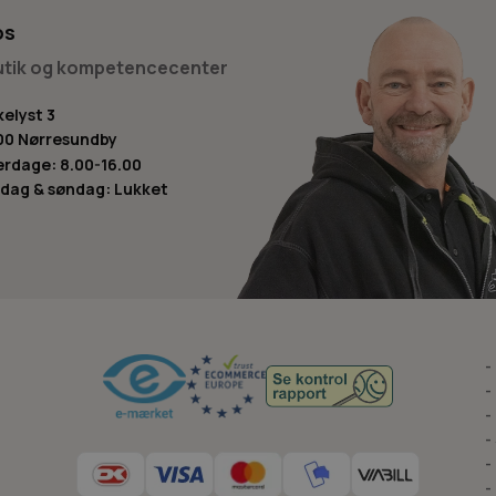
os
butik og kompetencecenter
kelyst 3
00 Nørresundby
rdage: 8.00-16.00
dag & søndag: Lukket
-
-
-
-
-
-