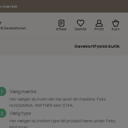
e-mærket
?
v til Savdoktoren
Aftale
Gemte
Profil
Kurv
Gavekort
Fysisk butik
Vælg mærke
1
Her vælger du hvem der har lavet din maskine. F.eks.
HUSQVARNA, PARTNER eller STIHL.
Vælg type
2
Her vælger du hvilken type dit produkt hører under. F.eks.
Motorsav.