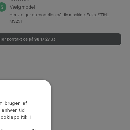
Vælg model
3
Her vælger du modellen på din maskine. F.eks. STIHL
MS251.
ler kontakt os på
98 17 27 33
om brugen af
 enhver tid
ookiepolitik i