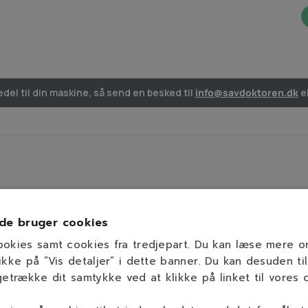
del til din maskine, så send en besked til
info@savdoktoren.dk
el
de bruger cookies
ookies samt cookies fra tredjepart. Du kan læse mere 
ikke på ”Vis detaljer” i dette banner. Du kan desuden til
getrække dit samtykke ved at klikke på linket til vores c