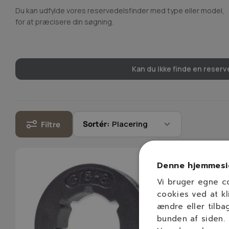
Du kan udfylde vores reservedelsfinder med type eller model,
for at præcisere din søgning.
Kan du ikke finde en reserve
Sortér:
Filtre
Denne hjemmesi
Vi bruger egne c
cookies ved at kl
ændre eller tilba
bunden af siden.