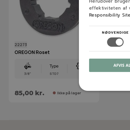
Herudover bruger 
effektiviteten af
Responsibility Sit
NØDVENDIGE
22273
OREGON Roset
AFVIS A
3/8"
STD7
8
85,00 kr.
Ikke på lager