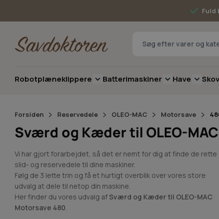
Skip to Content
Fuld 
Robotplæneklippere
Batterimaskiner
Have
Sko
Toggle submenu for Robotplæneklip
Toggle submenu 
Toggle 
Forsiden
Reservedele
OLEO-MAC
Motorsave
48
Sværd og Kæder til OLEO-MAC
Vi har gjort forarbejdet, så det er nemt for dig at finde de rette
slid- og reservedele til dine maskiner.
Følg de 3 lette trin og få et hurtigt overblik over vores store
udvalg at dele til netop din maskine.
Her finder du vores udvalg af
Sværd og Kæder til OLEO-MAC
Motorsave 480
.