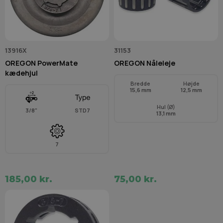
13916X
31153
OREGON PowerMate
OREGON Nåleleje
kædehjul
Bredde
Højde
15,6 mm
12,5 mm
Hul (Ø)
3/8"
STD7
13,1 mm
7
185,00 kr.
75,00 kr.