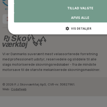
TILLAD VALGTE
AFVIS ALLE
VIS DETALJER
Vi er Danmarks suverænt mest velassorterede forretning
med professionelt udstyr, reservedele og sliddele til alle
slags motoriserede skovningsredskaber - fra de mindste
motorsave til de største mekaniserede skovningsmaskiner.
© 2026 P. J. Skovværktøj ApS, CVR-nr. 30827961.
Web:
Codafweb