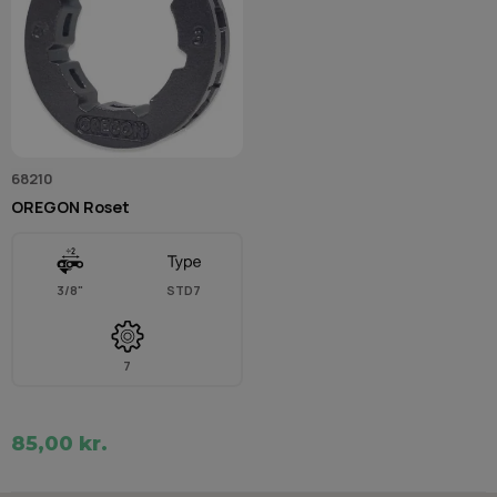
68210
OREGON Roset
3/8"
STD7
7
85,00 kr.