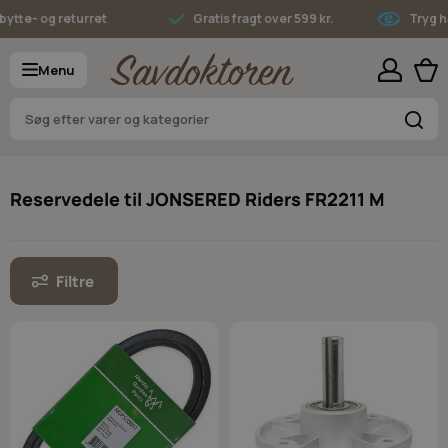
Skip to Content
te- og returret
Gratis fragt over 599 kr.
Tryg han
Menu
S
Reservedele til JONSERED Riders FR2211 M
Filtre