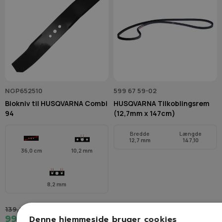
NGP652510
599 67 59-02
Biokniv til HUSQVARNA Combi
HUSQVARNA Tilkoblingsrem
94
(12,7mm x 147cm)
Bredde
Længde
12,7 mm
147,10
36,0 cm
10,2 mm
8,2 mm
139,00 kr.
99,00 kr.
Denne hjemmeside bruger cookies
315,00 kr.