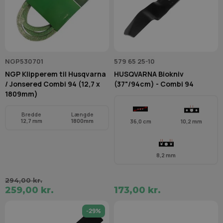
NGP530701
579 65 25-10
NGP Klipperem til Husqvarna
HUSQVARNA Biokniv
/ Jonsered Combi 94 (12,7 x
(37"/94cm) - Combi 94
1809mm)
Bredde
Længde
12,7 mm
1800mm
36,0 cm
10,2 mm
8,2 mm
294,00 kr.
259,00 kr.
173,00 kr.
-29%