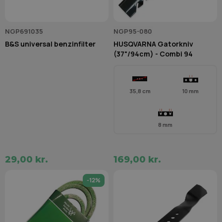
NGP691035
NGP95-080
B&S universal benzinfilter
HUSQVARNA Gatorkniv
(37"/94cm) - Combi 94
35,8 cm
10 mm
8 mm
29,00 kr.
169,00 kr.
-12%