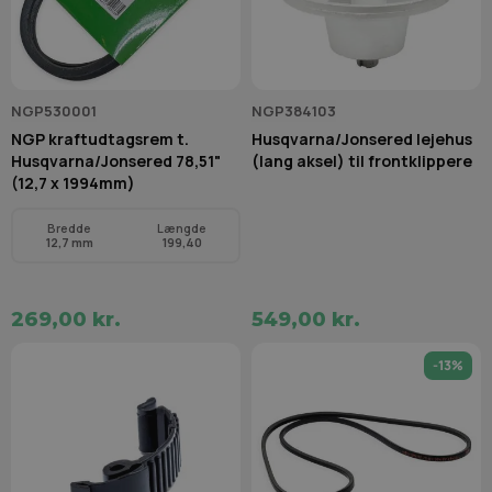
NGP530001
NGP384103
NGP kraftudtagsrem t.
Husqvarna/Jonsered lejehus
Husqvarna/Jonsered 78,51"
(lang aksel) til frontklippere
(12,7 x 1994mm)
Bredde
Længde
12,7 mm
199,40
269,00 kr.
549,00 kr.
-13%