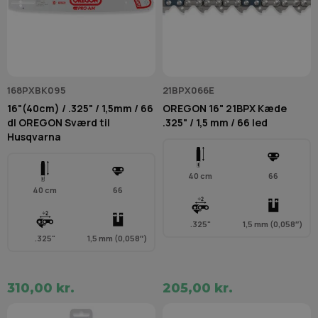
168PXBK095
21BPX066E
16"(40cm) / .325" / 1,5mm / 66
OREGON 16" 21BPX Kæde
dl OREGON Sværd til
.325" / 1,5 mm / 66 led
Husqvarna
40 cm
66
40 cm
66
.325"
1,5 mm (0,058″)
.325"
1,5 mm (0,058″)
310,00 kr.
205,00 kr.