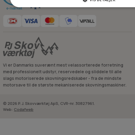
Vi er Danmarks suverænt mest velassorterede forretning
med professionelt udstyr, reservedele og sliddele til alle
slags motoriserede skovningsredskaber - fra de mindste
motorsave til de største mekaniserede skovningsmaskiner.
© 2026 P. J. Skovværktøj ApS, CVR-nr. 30827961.
Web:
Codafweb