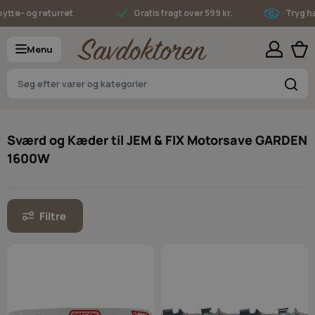
Skip to Content
tte- og returret
Gratis fragt over 599 kr.
Tryg han
Menu
S
Sværd og Kæder til JEM & FIX Motorsave GARDEN
1600W
Filtre