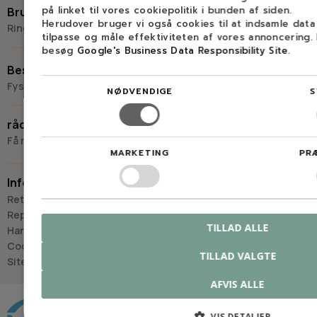
på linket til vores cookiepolitik i bunden af siden.
Brug for hjælp?
Herudover bruger vi også cookies til at indsamle dat
Ring eller skriv til Savdoktoren
tilpasse og måle effektiviteten af vores annoncering.
besøg
Google's Business Data Responsibility Site
.
+45 98 17 27 33
Besøg os
Fysisk butik og kompetencecenter
NØDVENDIGE
S
Skriv til os
Virkelyst 3
råd og vejledning
9400 Nørresundby
Få råd og vejledning hos Savdoktoren
MARKETING
PR
Hverdage: 8.00-16.00
Lørdag & søndag: Lukket
Information
“Vi bygger vores løsninger på viden, erfaring og faglig indsigt
Retur
- så du kan træffe
Reparation
det rigtige valg, hver gang.
TILLAD ALLE
Handelsbetingelser
- Jan “Savdoktoren” Østergaard
Cookies
TILLAD VALGTE
Sitemap
Råd og vejledning
AFVIS ALLE
VIS DETALJER