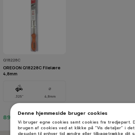
Q18228C
OREGON Q18228C Filelære
4,8mm
Ø
.325"
4,8mm
Denne hjemmeside bruger cookies
89,00 kr.
Vi bruger egne cookies samt cookies fra tredjepart.
brugen af cookies ved at klikke på ”Vis detaljer” i de
desuden til enhver tid ændre eller tilbagetrække dit 