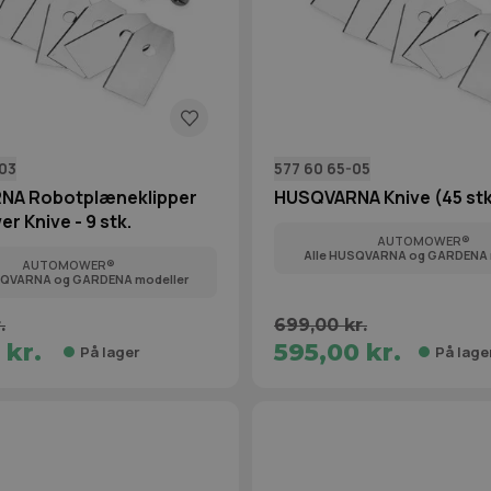
-03
577 60 65-05
NA Robotplæneklipper
HUSQVARNA Knive (45 st
 Knive - 9 stk.
AUTOMOWER®
Alle HUSQVARNA og GARDENA 
AUTOMOWER®
SQVARNA og GARDENA modeller
.
699,00 kr.
 kr.
595,00 kr.
På lager
På lage