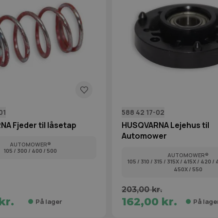
01
588 42 17-02
A Fjeder til låsetap
HUSQVARNA Lejehus til
Automower
AUTOMOWER®
105 / 300 / 400 / 500
AUTOMOWER®
105 / 310 / 315 / 315X / 415X / 420 /
450X / 550
203,00 kr.
kr.
162,00 kr.
På lager
På lage