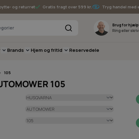
bytte- og returret
Gratis fragt over 599 kr.
Tryg handel med 
Søg
Brug for hjælp
Ring eller skri
v
Brands
Hjem og fritid
Reservedele
pere
for Batterimaskiner
submenu for Have
Toggle submenu for Skov
Toggle submenu for Brands
Toggle submenu for Hjem og fritid
105
 AUTOMOWER 105