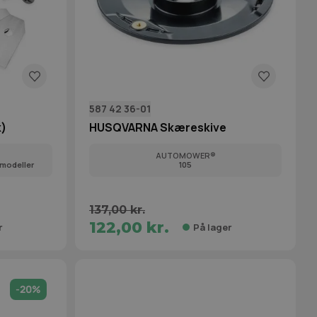
587 42 36-01
k)
HUSQVARNA Skæreskive
AUTOMOWER®
modeller
105
137,00 kr.
122,00 kr.
r
På lager
-20%