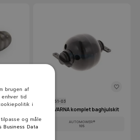
om brugen af
 enhver tid
578 27 51-03
ookiepolitik i
HUSQVARNA komplet baghjulskit
 tilpasse og måle
AUTOMOWER®
s Business Data
105