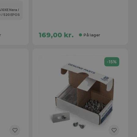
 410XE Nera /
0 / 520 EPOS
169,00 kr.
r
På lager
-15%