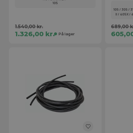
105
105 / 305 / 3
II / 405X 
1.540,00 kr.
689,00 k
1.326,00 kr.
605,00
På lager