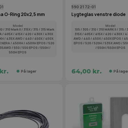
01
590 21 72-01
a O-Ring 20x2,5 mm
Lygteglas venstre diode
Model
Model
10 / 310 Mark II / 315X / 315 / 315 Mark
105 / 305 / 310 / 310 MARK II / 315 / 
RA / 405X / 415X / 420 / 430X / 430X
315X / 405X / 415X / 420 / 430X / 
XH / 435X AWD / 440 / 450X / 450X
AWD / 440 / 450X / 450X EPOS / 4
 NERA / 450XH / 450XH EPOS / 520
EPOS / 520 / 520H / 535X AWD / 55
535AWD / 550 / 550 EPOS / 550H /
/ 550H /550H EPOS
550H EPOS
kr.
64,00 kr.
På lager
På lage