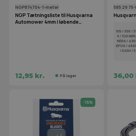
NGP874704-1-meter
585 29 75-
NGP Tætningsliste til Husqvarna
Husqvarn
Automower 4mm i løbende
metermål
105 / 305 / 3
II / 320 NE
NERA / 430
EPOS / 450X
/ 520H / 
12,95 kr.
36,00 
På lager
-15%