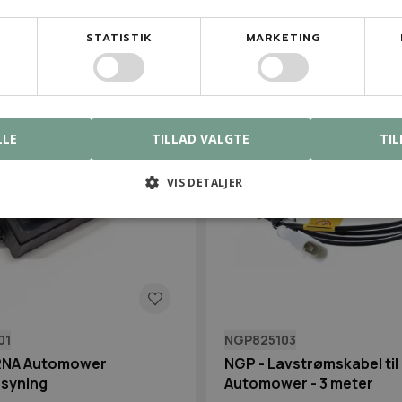
kr.
17,00 kr.
På lager
På lage
STATISTIK
MARKETING
-12%
LLE
TILLAD VALGTE
TIL
VIS DETALJER
01
NGP825103
NA Automower
NGP - Lavstrømskabel til
syning
Automower - 3 meter