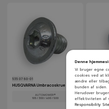
Denne hjemmesi
Vi bruger egne c
cookies ved at kl
535 07 60-01
535 13 05-
ændre eller tilba
HUSQVARNA Umbracoskrue
HUSQVAR
bunden af siden.
Herudover bruger 
AUTOMOWER®
105 / 300 / 400 / 500
effektiviteten af
Responsibility Sit