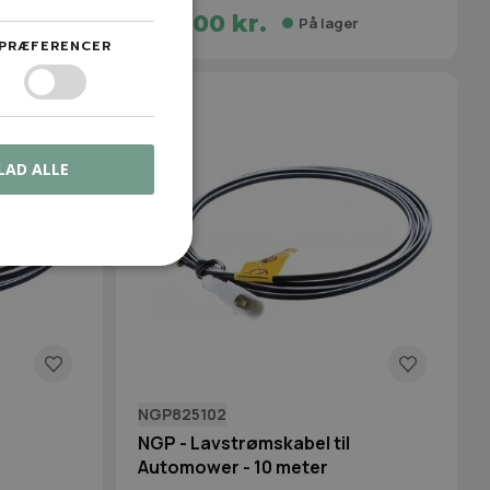
363,00 kr.
r
På lager
PRÆFERENCER
LAD ALLE
NGP825102
NGP - Lavstrømskabel til
Automower - 10 meter