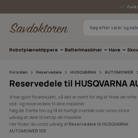
Skip to Content
Fuld 
Robotplæneklippere
Batterimaskiner
Have
Sko
Toggle submenu for Robotplæneklip
Toggle submenu 
Toggle 
Forsiden
Reservedele
HUSQVARNA
AUTOMOWER
Reservedele til HUSQVARNA
Vi har gjort forarbejdet, så det er nemt for dig at finde de rette
slid- og reservedele til dine maskiner.
Følg de 3 lette trin og få et hurtigt overblik over vores store
udvalg at dele til netop din maskine.
Her finder du vores udvalg af
Reservedele til HUSQVARNA
AUTOMOWER 105
.