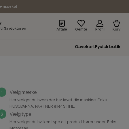
e-mærket
?
v til Savdoktoren
Aftale
Gemte
Profil
Kurv
Gavekort
Fysisk butik
Vælg mærke
1
Her vælger du hvem der har lavet din maskine. F.eks.
HUSQVARNA, PARTNER eller STIHL.
Vælg type
2
Her vælger du hvilken type dit produkt hører under. F.eks.
Motorsav.