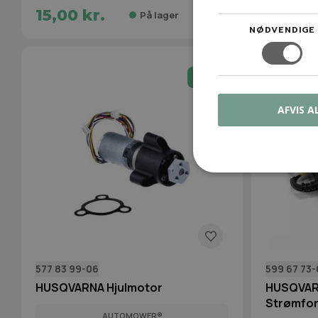
15,00 kr.
12,00 
På lager
NØDVENDIGE
-14%
AFVIS A
577 83 99-06
599 67 73-
HUSQVARNA Hjulmotor
HUSQVAR
Strømfor
AUTOMOWER®