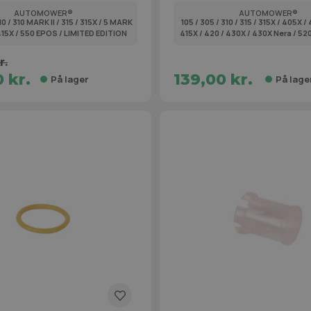
AUTOMOWER®
AUTOMOWER®
10 / 310 MARK II / 315 / 315X / 5 MARK
105 / 305 / 310 / 315 / 315X / 405X /
/ 415X / 550 EPOS / LIMITED EDITION
415X / 420 / 430X / 430X Nera / 52
r.
 kr.
139,00 kr.
På lager
På lage