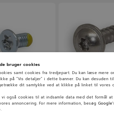
de bruger cookies
ookies samt cookies fra tredjepart. Du kan læse mere 
ikke på ”Vis detaljer” i dette banner. Du kan desuden til
02
574 45 01-01
getrække dit samtykke ved at klikke på linket til vores c
NA Torxskrue
HUSQVARNA Torx-skrue
vi også cookies til at indsamle data med det formål at
AUTOMOWER®
AUTOMOWER®
 vores annoncering. For mere information, besøg
105 / 300 / 400 / 500
Alle modeller
Google'
e
.