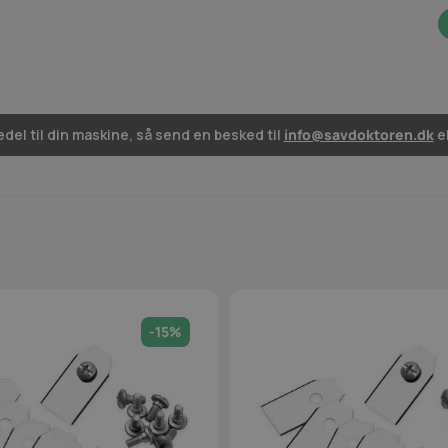
del til din maskine, så send en besked til
info@savdoktoren.dk
el
-15%