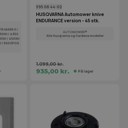
595 08 44-02
HUSQVARNA Automower knive
ENDURANCE version - 45 stk.
315 MARK II /
AUTOMOWER®
430XH / 435X
Alle Husqvarna og Gardena modeller
50XH / 450XH
0 / 550 EPOS
1.099,00 kr.
935,00 kr.
r
På lager