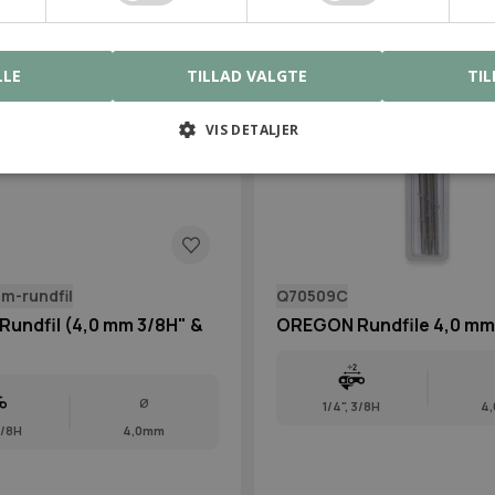
LLE
TILLAD VALGTE
TIL
VIS DETALJER
m-rundfil
Q70509C
undfil (4,0 mm 3/8H" &
OREGON Rundfile 4,0 mm 
Ø
1/4", 3/8H
4
3/8H
4,0mm