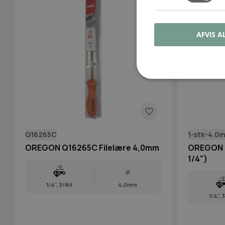
AFVIS A
Q16265C
1-stk-4.0m
OREGON Q16265C Filelære 4,0mm
OREGON R
1/4")
Ø
1/4", 3/8H
4,0mm
1/4", 