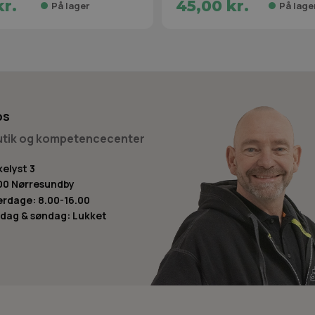
kr.
45,00 kr.
På lager
På lage
os
butik og kompetencecenter
kelyst 3
00 Nørresundby
rdage: 8.00-16.00
dag & søndag: Lukket