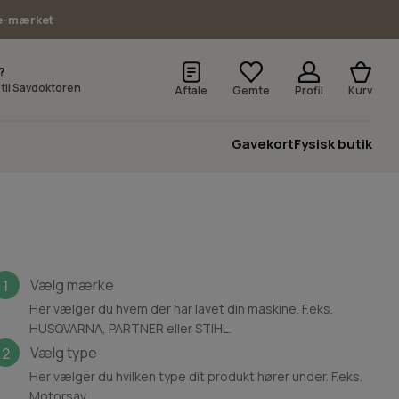
e-mærket
?
v til Savdoktoren
Aftale
Gemte
Profil
Kurv
Gavekort
Fysisk butik
Vælg mærke
1
Her vælger du hvem der har lavet din maskine. F.eks.
HUSQVARNA, PARTNER eller STIHL.
Vælg type
2
Her vælger du hvilken type dit produkt hører under. F.eks.
Motorsav.