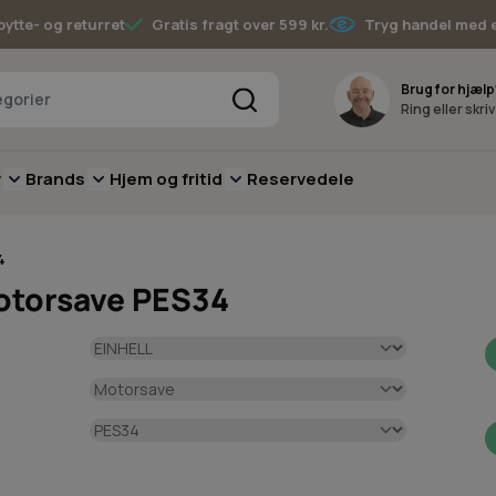
bytte- og returret
Gratis fragt over 599 kr.
Tryg handel med 
Søg
Brug for hjælp
Ring eller skri
v
Brands
Hjem og fritid
Reservedele
pere
for Batterimaskiner
submenu for Have
Toggle submenu for Skov
Toggle submenu for Brands
Toggle submenu for Hjem og fritid
4
otorsave PES34