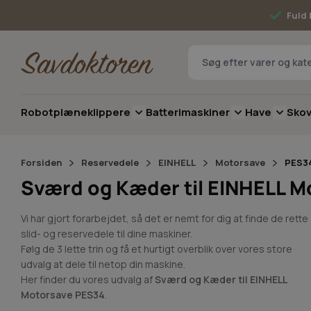
Skip to Content
Fuld 
Robotplæneklippere
Batterimaskiner
Have
Sko
Toggle submenu for Robotplæneklip
Toggle submenu 
Toggle 
Forsiden
Reservedele
EINHELL
Motorsave
PES3
Sværd og Kæder til EINHELL M
Vi har gjort forarbejdet, så det er nemt for dig at finde de rette
slid- og reservedele til dine maskiner.
Følg de 3 lette trin og få et hurtigt overblik over vores store
udvalg at dele til netop din maskine.
Her finder du vores udvalg af
Sværd og Kæder til EINHELL
Motorsave PES34
.