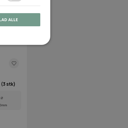
LAD ALLE
(3 stk)
Ø
,0mm