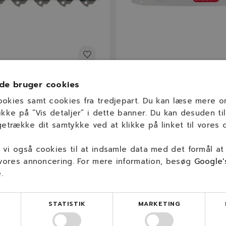
7E
160SDEA041
de bruger cookies
6" 91VXL Multicutkæde
16"(40cm) / 3/8H / 1,3mm /
ookies samt cookies fra tredjepart. Du kan læse mere 
3mm / 57 led)
OREGON Sværd til bla. H
ikke på ”Vis detaljer” i dette banner. Du kan desuden til
Jonsered & Makita
getrække dit samtykke ved at klikke på linket til vores c
1,3 mm
57
3/8" LP
40 cm
56/57
3/8" LP
(0,050″)
vi også cookies til at indsamle data med det formål at
 vores annoncering. For mere information, besøg
Google'
e
.
 kr.
290,00 kr.
På lager
På lage
STATISTIK
MARKETING