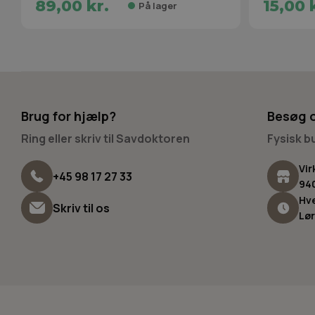
89,00 kr.
15,00 
På lager
Brug for hjælp?
Besøg 
Ring eller skriv til Savdoktoren
Fysisk 
Vir
+45 98 17 27 33
94
Hve
Skriv til os
Lør