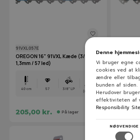
91VXL057E
M91VXL05
Denne hjemmesi
OREGON 16" 91VXL Kæde (3/8H /
OREGON 1
Vi bruger egne c
1,3mm / 57 led)
(3/8H / 1,
cookies ved at kl
ændre eller tilba
bunden af siden.
1,3 mm
40 cm
57
3/8" LP
40 cm
(0,050″)
Herudover bruger 
effektiviteten af
Responsibility Sit
205,00 kr.
437,19
På lager
NØDVENDIGE