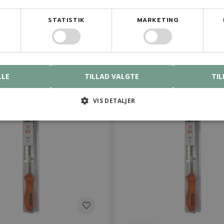
STATISTIK
MARKETING
ra
Startende fra
 kr.
250,00 kr.
På lager
På lage
LLE
TILLAD VALGTE
TIL
VIS DETALJER