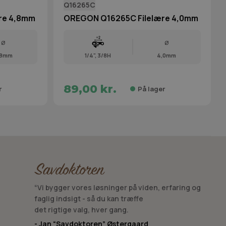
Q16265C
re 4,8mm
OREGON Q16265C Filelære 4,0mm
Ø
Ø
,8mm
1/4", 3/8H
4,0mm
89,00 kr.
r
På lager
“Vi bygger vores løsninger på viden, erfaring og
faglig indsigt - så du kan træffe
det rigtige valg, hver gang.
- Jan “Savdoktoren” Østergaard