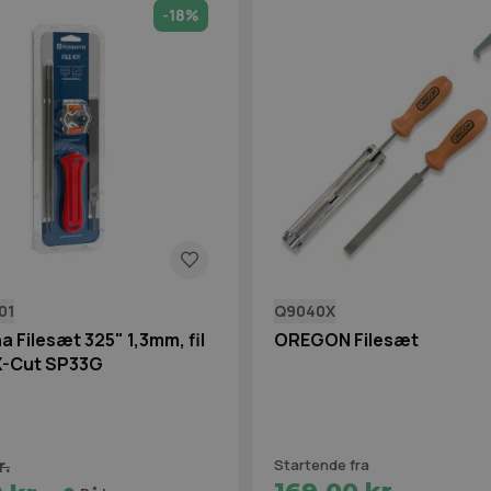
-18%
01
Q9040X
 Filesæt 325" 1,3mm, fil
OREGON Filesæt
l X-Cut SP33G
Startende fra
r.