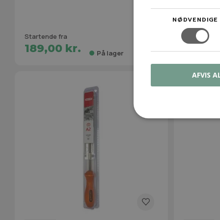
NØDVENDIGE
Startende fra
Startende f
189,00 kr.
239,00
På lager
AFVIS A