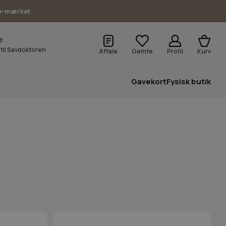
e-mærket
?
v til Savdoktoren
Aftale
Gemte
Profil
Kurv
Gavekort
Fysisk butik