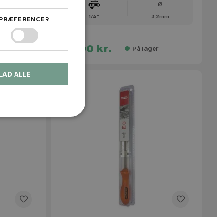
Ø
1/4"
3,2mm
PRÆFERENCER
89,00 kr.
På lager
r
LAD ALLE