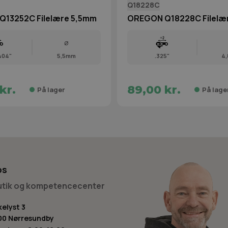
Q18228C
13252C Filelære 5,5mm
OREGON Q18228C Filelæ
Ø
.404"
5,5mm
.325"
4
kr.
89,00 kr.
På lager
På lage
os
butik og kompetencecenter
kelyst 3
00 Nørresundby