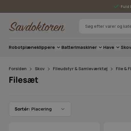
Skip to Content
Fuld 
Robotplæneklippere
Batterimaskiner
Have
Sko
Toggle submenu for Robotplæneklip
Toggle submenu 
Toggle 
Forsiden
Skov
Fileudstyr & Samleværktøj
File & 
Filesæt
Sortér: