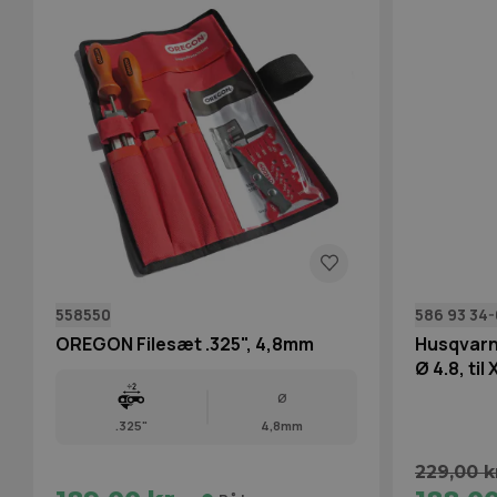
558550
586 93 34-
OREGON Filesæt .325", 4,8mm
Husqvarna
Ø 4.8, ti
Ø
.325"
4,8mm
229,00 k