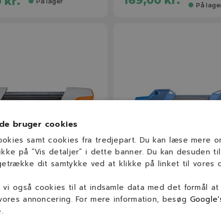
169,00 kr.
 kr.
På lager
På lage
de bruger cookies
ookies samt cookies fra tredjepart. Du kan læse mere 
ikke på ”Vis detaljer” i dette banner. Du kan desuden til
getrække dit samtykke ved at klikke på linket til vores c
43XX
186007XX
vi også cookies til at indsamle data med det formål at
eholder 2-i-1
Pferd CS-X Fileholder
 vores annoncering. For mere information, besøg
Google'
e
.