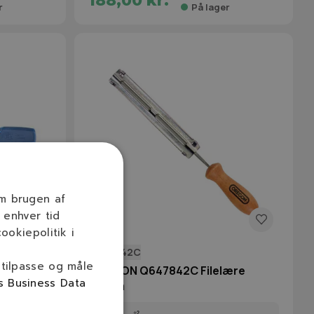
188,00 kr.
r
På lager
om brugen af
 enhver tid
ookiepolitik i
Q647842C
 tilpasse og måle
OREGON Q647842C Filelære
s Business Data
3,2mm