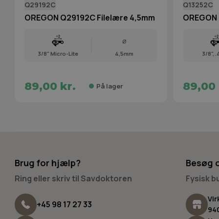
Q29192C
Q13252C
OREGON Q29192C Filelære 4,5mm
OREGON Q
Ø
3/8" Micro-Lite
4,5mm
3/8", 
89,00 kr.
89,00 
På lager
Brug for hjælp?
Besøg 
Ring eller skriv til Savdoktoren
Fysisk 
Vir
+45 98 17 27 33
94