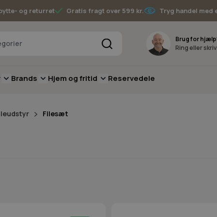
bytte- og returret
Gratis fragt over 599 kr.
Tryg handel med 
Søg
Brug for hjælp
Ring eller skri
v
Brands
Hjem og fritid
Reservedele
pere
for Batterimaskiner
submenu for Have
Toggle submenu for Skov
Toggle submenu for Brands
Toggle submenu for Hjem og fritid
Fileudstyr
Filesæt