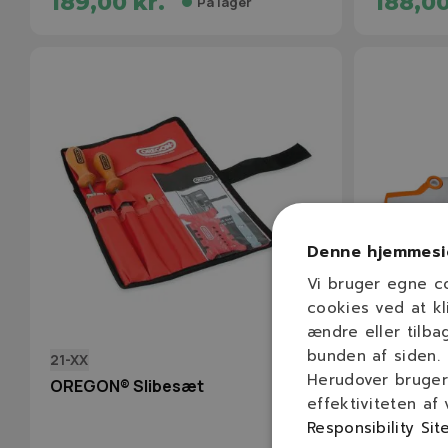
189,00 kr.
188,00
På lager
Denne hjemmesi
Vi bruger egne c
cookies ved at kl
ændre eller tilba
bunden af siden.
21-XX
5605 750 
Herudover bruger 
OREGON® Slibesæt
STIHL Fil
effektiviteten af
Responsibility Sit