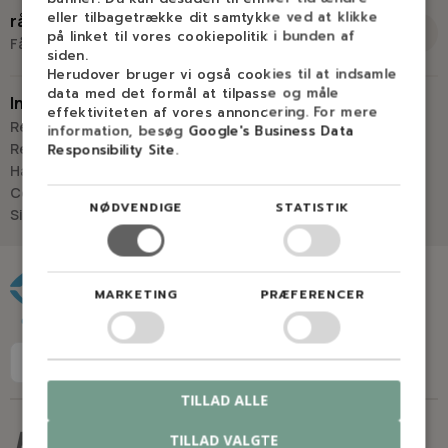
Virkelyst 3
eller tilbagetrække dit samtykke ved at klikke
råd og vejledning
9400 Nørresundby
på linket til vores cookiepolitik i bunden af
Få råd og vejledning hos Savdoktoren
siden.
Hverdage: 8.00-16.00
Herudover bruger vi også cookies til at indsamle
Lørdag & søndag: Lukket
data med det formål at tilpasse og måle
Information
effektiviteten af vores annoncering. For mere
“Vi bygger vores løsninger på viden, erfaring og faglig indsigt
Retur
information, besøg
Google's Business Data
- så du kan træffe
Reparation
Responsibility Site
.
det rigtige valg, hver gang.
Handelsbetingelser
- Jan “Savdoktoren” Østergaard
Cookies
NØDVENDIGE
STATISTIK
Sitemap
Råd og vejledning
MARKETING
PRÆFERENCER
TILLAD ALLE
TILLAD VALGTE