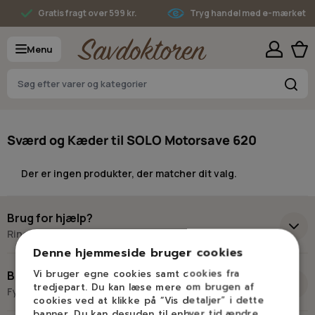
Skip to Content
Gratis fragt over 599 kr.
Tryg handel med e-mærket
Menu
S
Sværd og Kæder til SOLO Motorsave 620
Der er ingen produkter, der matcher dit valg.
Brug for hjælp?
Ring eller skriv til Savdoktoren
Denne hjemmeside bruger cookies
+45 98 17 27 33
Vi bruger egne cookies samt cookies fra
Besøg os
tredjepart. Du kan læse mere om brugen af
Fysisk butik og kompetencecenter
cookies ved at klikke på ”Vis detaljer” i dette
Skriv til os
banner. Du kan desuden til enhver tid ændre