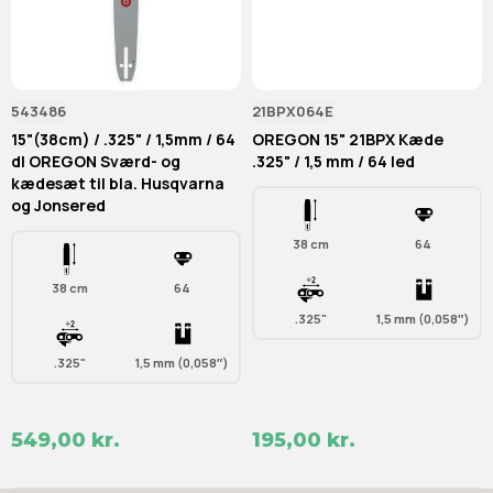
543486
21BPX064E
15"(38cm) / .325" / 1,5mm / 64
OREGON 15" 21BPX Kæde
dl OREGON Sværd- og
.325" / 1,5 mm / 64 led
kædesæt til bla. Husqvarna
og Jonsered
38 cm
64
38 cm
64
.325"
1,5 mm (0,058″)
.325"
1,5 mm (0,058″)
549,00 kr.
195,00 kr.