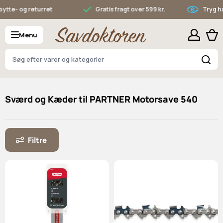
Skip to Content
ytte- og returret
Gratis fragt over 599 kr.
Tryg ha
Menu
S
Sværd og Kæder til PARTNER Motorsave 540
Filtre