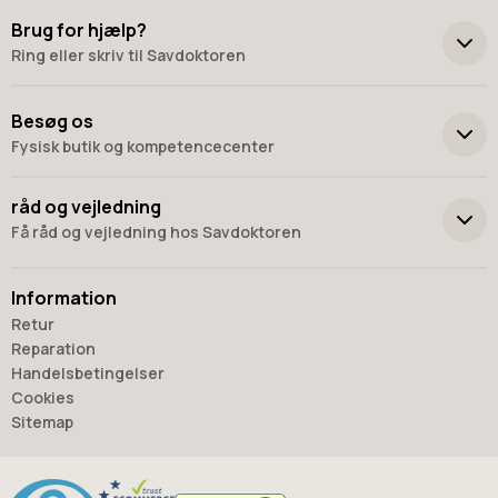
Brug for hjælp?
Ring eller skriv til Savdoktoren
+45 98 17 27 33
Besøg os
Fysisk butik og kompetencecenter
Skriv til os
Virkelyst 3
råd og vejledning
9400 Nørresundby
Få råd og vejledning hos Savdoktoren
Hverdage: 8.00-16.00
Lørdag & søndag: Lukket
Information
“Vi bygger vores løsninger på viden, erfaring og faglig indsigt
Retur
- så du kan træffe
Reparation
det rigtige valg, hver gang.
Handelsbetingelser
- Jan “Savdoktoren” Østergaard
Cookies
Sitemap
Råd og vejledning