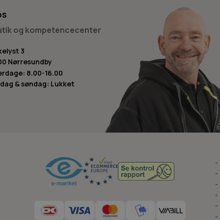
os
butik og kompetencecenter
kelyst 3
00 Nørresundby
rdage: 8.00-16.00
dag & søndag: Lukket
-
-
-
-
-
-