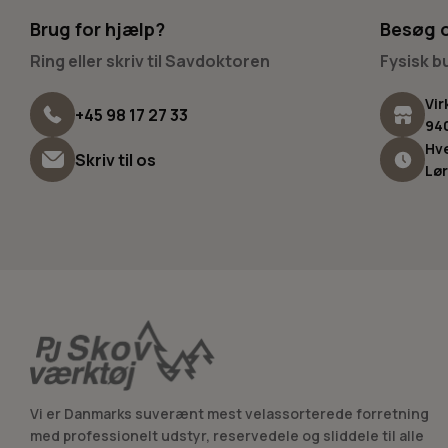
Brug for hjælp?
Besøg 
Ring eller skriv til Savdoktoren
Fysisk 
Vir
+45 98 17 27 33
94
Hve
Skriv til os
Lør
Vi er Danmarks suverænt mest velassorterede forretning
med professionelt udstyr, reservedele og sliddele til alle