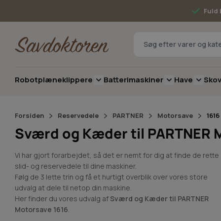
Skip to Content
Fuld 
Robotplæneklippere
Batterimaskiner
Have
Sko
Toggle submenu for Robotplæneklip
Toggle submenu 
Toggle 
Forsiden
Reservedele
PARTNER
Motorsave
1616
Sværd og Kæder til PARTNER 
Vi har gjort forarbejdet, så det er nemt for dig at finde de rette
slid- og reservedele til dine maskiner.
Følg de 3 lette trin og få et hurtigt overblik over vores store
udvalg at dele til netop din maskine.
Her finder du vores udvalg af
Sværd og Kæder til PARTNER
Motorsave 1616
.