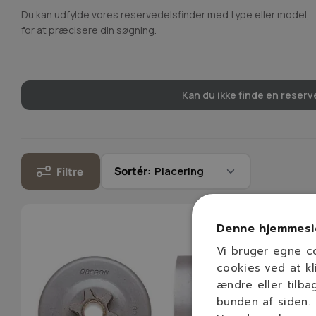
Du kan udfylde vores reservedelsfinder med type eller model,
for at præcisere din søgning.
Kan du ikke finde en reserve
Sortér:
Filtre
Denne hjemmesi
Vi bruger egne c
cookies ved at kl
ændre eller tilba
bunden af siden.