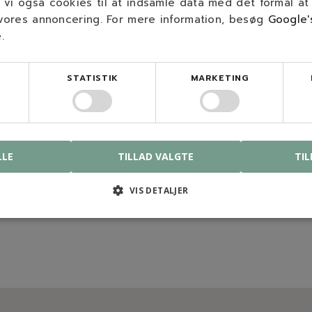
vi også cookies til at indsamle data med det formål at
 vores annoncering. For mere information, besøg
Google'
e
.
STATISTIK
MARKETING
LLE
TILLAD VALGTE
TIL
VIS DETALJER