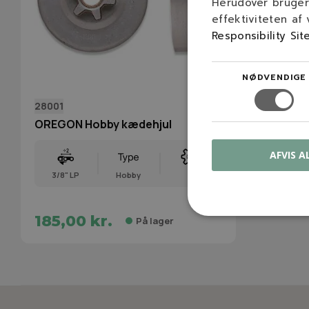
Herudover bruger 
effektiviteten af
Responsibility Sit
NØDVENDIGE
28001
OREGON Hobby kædehjul
AFVIS A
3/8" LP
Hobby
6
185,00 kr.
På lager