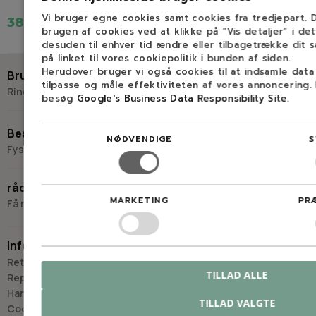
Vi bruger egne cookies samt cookies fra tredjepart.
383,50 kr.
brugen af cookies ved at klikke på ”Vis detaljer” i de
desuden til enhver tid ændre eller tilbagetrække dit 
på linket til vores cookiepolitik i bunden af siden.
Herudover bruger vi også cookies til at indsamle dat
Brug for hjælp?
tilpasse og måle effektiviteten af vores annoncering.
Ring eller skriv til Savdoktoren
besøg
Google's Business Data Responsibility Site
.
+45 98 17 27 33
Besøg os
NØDVENDIGE
S
Fysisk butik og kompetencecenter
Skriv til os
Virkelyst 3
råd og vejledning
9400 Nørresundby
MARKETING
PR
Få råd og vejledning hos Savdoktoren
Hverdage: 8.00-16.00
Lørdag & søndag: Lukket
Information
“Vi bygger vores løsninger på viden, erfaring og faglig indsigt
Retur
- så du kan træffe
TILLAD ALLE
Reparation
det rigtige valg, hver gang.
Handelsbetingelser
TILLAD VALGTE
- Jan “Savdoktoren” Østergaard
Cookies