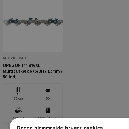
M91VXL050E
OREGON 14" 91VXL
Multicutkæde (3/8H / 1,3mm /
50 led)
35 cm
50
3/8" LP
1,3 mm (0,050″)
Denne hjemmeside bruger cookies