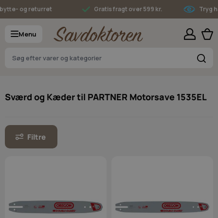
Skip to Content
ytte- og returret
Gratis fragt over 599 kr.
Tryg ha
Menu
S
Sværd og Kæder til PARTNER Motorsave 1535EL
Filtre