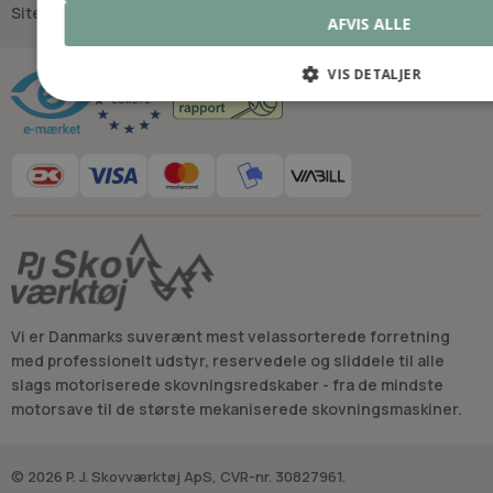
Sitemap
AFVIS ALLE
Råd og vejledning
VIS DETALJER
Vi er Danmarks suverænt mest velassorterede forretning
med professionelt udstyr, reservedele og sliddele til alle
slags motoriserede skovningsredskaber - fra de mindste
motorsave til de største mekaniserede skovningsmaskiner.
© 2026 P. J. Skovværktøj ApS, CVR-nr. 30827961.