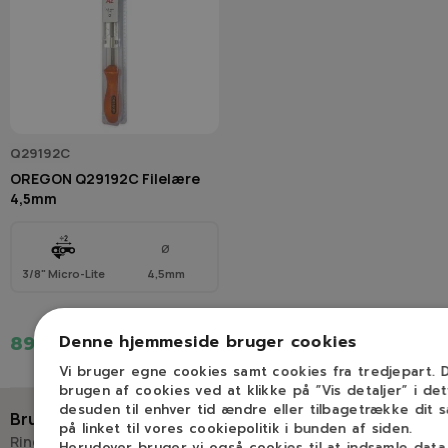
Q29192C
OREGON Q29192C Filelære
4,5mm
Ø
3/8" Micro-Lite
4,5mm
Denne hjemmeside bruger cookies
89,00 kr.
Vi bruger egne cookies samt cookies fra tredjepart.
brugen af cookies ved at klikke på ”Vis detaljer” i de
desuden til enhver tid ændre eller tilbagetrække dit 
Brug for hjælp?
på linket til vores cookiepolitik i bunden af siden.
Ring eller skriv til Savdoktoren
Herudover bruger vi også cookies til at indsamle dat