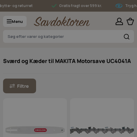
Skip to Content
ytte- og returret
Gratis fragt over 599 kr.
Tryg ha
Menu
S
Sværd og Kæder til MAKITA Motorsave UC4041A
Filtre