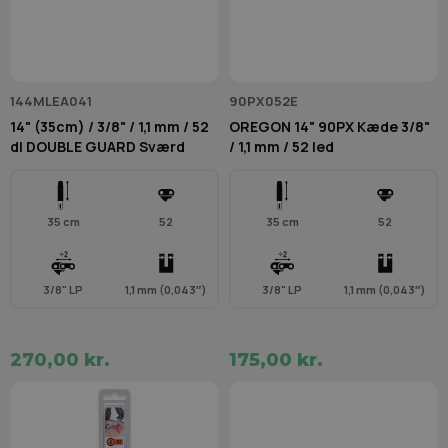
144MLEA041
90PX052E
14" (35cm) / 3/8" / 1,1 mm / 52
OREGON 14" 90PX Kæde 3/8"
dl DOUBLE GUARD Sværd
/ 1,1 mm / 52 led
35 cm
52
35 cm
52
3/8" LP
1,1 mm (0,043″)
3/8" LP
1,1 mm (0,043″)
270,00 kr.
175,00 kr.