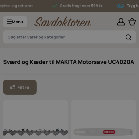
Skip to Content
tte- og returret
Gratis fragt over 599 kr.
Tryg ha
Menu
S
Sværd og Kæder til MAKITA Motorsave UC4020A
Filtre