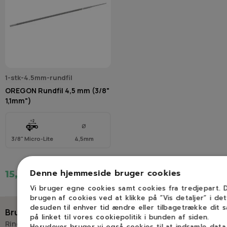
1-stk-4.5mm-rundfil
OREGON Rundfil 4,5 mm (3/8"
1,1mm")
Ø
3/8" Micro-Lite
4,5mm
Denne hjemmeside bruger cookies
15,00 kr.
Vi bruger egne cookies samt cookies fra tredjepart.
brugen af cookies ved at klikke på ”Vis detaljer” i de
desuden til enhver tid ændre eller tilbagetrække dit 
Brug for hjælp?
på linket til vores cookiepolitik i bunden af siden.
Ring eller skriv til Savdoktoren
Herudover bruger vi også cookies til at indsamle dat