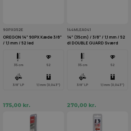
90PX052E
144MLEA041
OREGON 14" 90PX Kæde 3/8"
14" (35cm) / 3/8" / 1,1 mm / 52
/ 1,1 mm / 52 led
dl DOUBLE GUARD Sværd
35 cm
52
35 cm
52
3/8" LP
1,1 mm (0,043″)
3/8" LP
1,1 mm (0,043″)
175,00 kr.
270,00 kr.