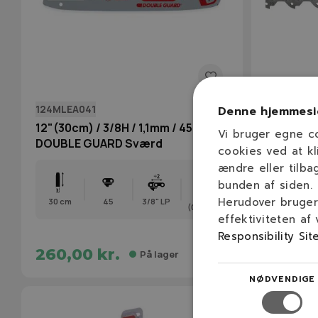
124MLEA041
90PX045E
Denne hjemmesi
12"(30cm) / 3/8H / 1,1mm / 45 dl
OREGON 1
Vi bruger egne c
DOUBLE GUARD Sværd
mm / 45 l
cookies ved at kl
ændre eller tilba
bunden af siden.
1,1 mm
Herudover bruger 
30 cm
45
3/8" LP
30 cm
(0,043″)
effektiviteten af
Responsibility Sit
260,00 kr.
160,00
På lager
NØDVENDIGE