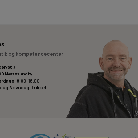
os
butik og kompetencecenter
kelyst 3
00 Nørresundby
rdage: 8.00-16.00
dag & søndag: Lukket
-