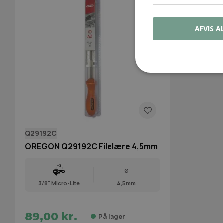
AFVIS A
Q29192C
OREGON Q29192C Filelære 4,5mm
Ø
3/8" Micro-Lite
4,5mm
89,00 kr.
På lager