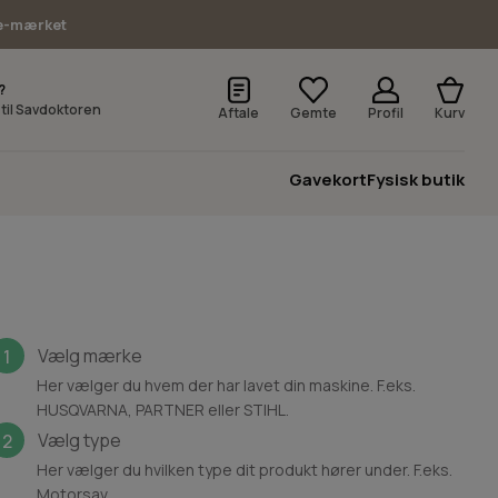
e-mærket
?
v til Savdoktoren
Aftale
Gemte
Profil
Kurv
Gavekort
Fysisk butik
Vælg mærke
1
Her vælger du hvem der har lavet din maskine. F.eks.
HUSQVARNA, PARTNER eller STIHL.
Vælg type
2
Her vælger du hvilken type dit produkt hører under. F.eks.
Motorsav.