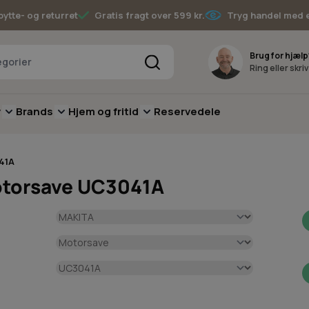
bytte- og returret
Gratis fragt over 599 kr.
Tryg handel med 
Søg
Brug for hjælp
Ring eller skri
v
Brands
Hjem og fritid
Reservedele
pere
for Batterimaskiner
submenu for Have
Toggle submenu for Skov
Toggle submenu for Brands
Toggle submenu for Hjem og fritid
41A
otorsave UC3041A