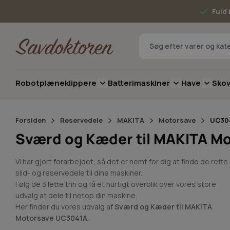
Skip to Content
Fuld 
Robotplæneklippere
Batterimaskiner
Have
Sko
Toggle submenu for Robotplæneklip
Toggle submenu 
Toggle 
Forsiden
Reservedele
MAKITA
Motorsave
UC30
Sværd og Kæder til MAKITA M
Vi har gjort forarbejdet, så det er nemt for dig at finde de rette
slid- og reservedele til dine maskiner.
Følg de 3 lette trin og få et hurtigt overblik over vores store
udvalg at dele til netop din maskine.
Her finder du vores udvalg af
Sværd og Kæder til MAKITA
Motorsave UC3041A
.