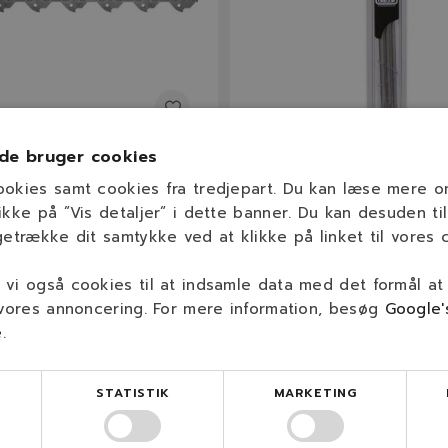
Q70512C
de bruger cookies
2" 90PX Kæde 3/8" / 1,1
OREGON Rundfile 4,5 mm 
ookies samt cookies fra tredjepart. Du kan læse mere 
ed
ikke på ”Vis detaljer” i dette banner. Du kan desuden til
getrække dit samtykke ved at klikke på linket til vores c
3/8" Micro-Lite
4
1,1 mm
vi også cookies til at indsamle data med det formål at
45
3/8" LP
(0,043″)
 vores annoncering. For mere information, besøg
Google'
e
.
 kr.
45,00 kr.
På lager
På lage
STATISTIK
MARKETING