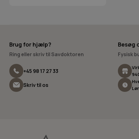
Brug for hjælp?
Besøg 
Ring eller skriv til Savdoktoren
Fysisk 
Vir
+45 98 17 27 33
94
Hve
Skriv til os
Lør