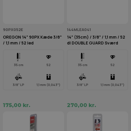
90PX052E
144MLEA041
OREGON 14" 90PX Kæde 3/8"
14" (35cm) / 3/8" / 1,1 mm / 52
/ 1,1 mm / 52 led
dl DOUBLE GUARD Sværd
35 cm
52
35 cm
52
3/8" LP
1,1 mm (0,043″)
3/8" LP
1,1 mm (0,043″)
175,00 kr.
270,00 kr.