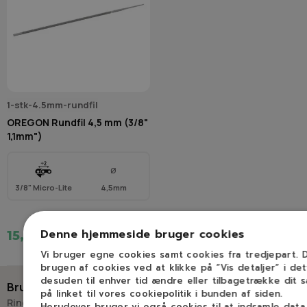
1-stk-4.5mm-rundfil
OREGON Rundfil 4,5 mm (3/8"
1,1mm")
Ø
3/8" Micro-Lite
4,5mm
Denne hjemmeside bruger cookies
15,00 kr.
Vi bruger egne cookies samt cookies fra tredjepart.
brugen af cookies ved at klikke på ”Vis detaljer” i de
desuden til enhver tid ændre eller tilbagetrække dit 
Brug for hjælp?
på linket til vores cookiepolitik i bunden af siden.
Ring eller skriv til Savdoktoren
Herudover bruger vi også cookies til at indsamle dat