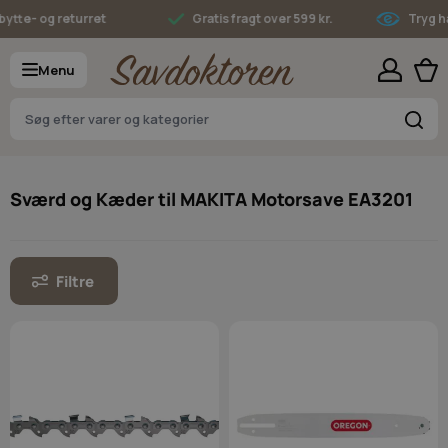
Skip to Content
ytte- og returret
Gratis fragt over 599 kr.
Tryg ha
Menu
S
Sværd og Kæder til MAKITA Motorsave EA3201
Filtre