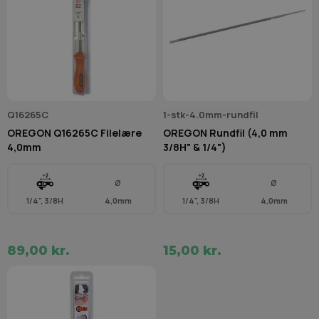
Q16265C
1-stk-4.0mm-rundfil
OREGON Q16265C Filelære
OREGON Rundfil (4,0 mm
4,0mm
3/8H" & 1/4")
Ø
Ø
1/4", 3/8H
4,0mm
1/4", 3/8H
4,0mm
89,00 kr.
15,00 kr.