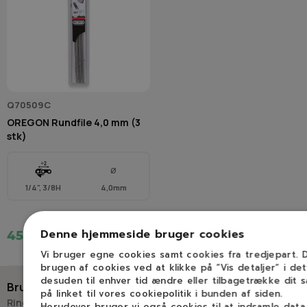
Q70509C
OREGON Rundfile 4,0 mm (3
stk)
Ø
1/4", 3/8H
4,0mm
Denne hjemmeside bruger cookies
45,00 kr.
Vi bruger egne cookies samt cookies fra tredjepart.
brugen af cookies ved at klikke på ”Vis detaljer” i de
desuden til enhver tid ændre eller tilbagetrække dit 
Brug for hjælp?
på linket til vores cookiepolitik i bunden af siden.
Ring eller skriv til Savdoktoren
Herudover bruger vi også cookies til at indsamle dat