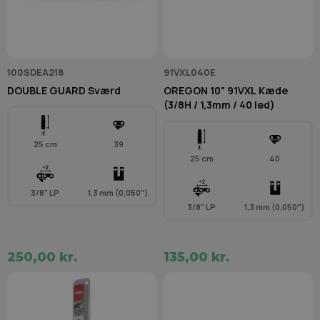
100SDEA218
91VXL040E
DOUBLE GUARD Sværd
OREGON 10" 91VXL Kæde
(3/8H / 1,3mm / 40 led)
25 cm
39
25 cm
40
3/8" LP
1,3 mm (0,050″)
3/8" LP
1,3 mm (0,050″)
250,00 kr.
135,00 kr.