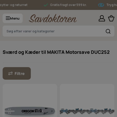
Skip to Content
tte- og returret
Gratis fragt over 599 kr.
Tryg ha
Menu
S
Sværd og Kæder til MAKITA Motorsave DUC252
Filtre