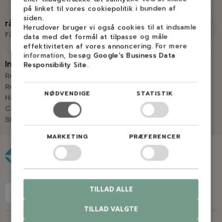
på linket til vores cookiepolitik i bunden af
Skriv til os
Virkelyst 3
siden.
råd og vejledning
9400 Nørresundby
Herudover bruger vi også cookies til at indsamle
Få råd og vejledning hos Savdoktoren
data med det formål at tilpasse og måle
Hverdage: 8.00-16.00
effektiviteten af vores annoncering. For mere
information, besøg
Lørdag & søndag: Lukket
Google's Business Data
Information
Responsibility Site
.
“Vi bygger vores løsninger på viden, erfaring og faglig indsigt
Retur
- så du kan træffe
Reparation
NØDVENDIGE
STATISTIK
det rigtige valg, hver gang.
Handelsbetingelser
- Jan “Savdoktoren” Østergaard
Cookies
Sitemap
Råd og vejledning
MARKETING
PRÆFERENCER
TILLAD ALLE
TILLAD VALGTE