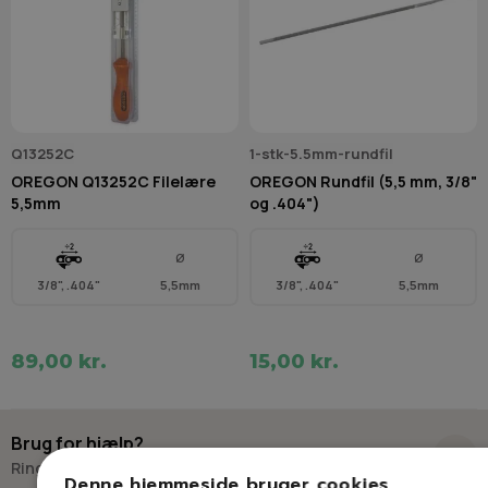
Q13252C
1-stk-5.5mm-rundfil
OREGON Q13252C Filelære
OREGON Rundfil (5,5 mm, 3/8"
5,5mm
og .404")
Ø
Ø
3/8", .404"
5,5mm
3/8", .404"
5,5mm
89,00 kr.
15,00 kr.
Brug for hjælp?
Ring eller skriv til Savdoktoren
Denne hjemmeside bruger cookies