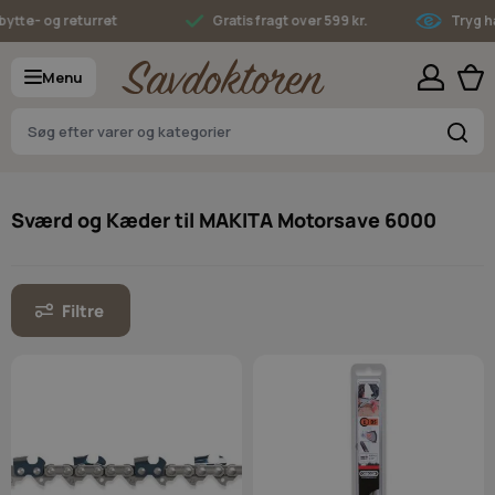
Skip to Content
ytte- og returret
Gratis fragt over 599 kr.
Tryg ha
Menu
S
Sværd og Kæder til MAKITA Motorsave 6000
Filtre