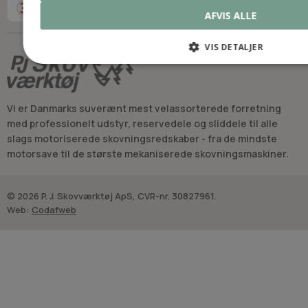
AFVIS ALLE
VIS DETALJER
Vi er Danmarks suverænt mest velassorterede forretning
med professionelt udstyr, reservedele og sliddele til alle
slags motoriserede skovningsredskaber - fra de mindste
motorsave til de største mekaniserede skovningsmaskiner.
© 2026 P. J. Skovværktøj ApS, CVR-nr. 30827961.
Web:
Codafweb