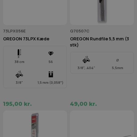
73LPX056E
Q70507C
OREGON 73LPX Kæde
OREGON Rundfile 5,5 mm (3
stk)
Ø
38 cm
56
3/8", .404"
5,5mm
3/8"
1,5 mm (0,058″)
195,00 kr.
49,00 kr.