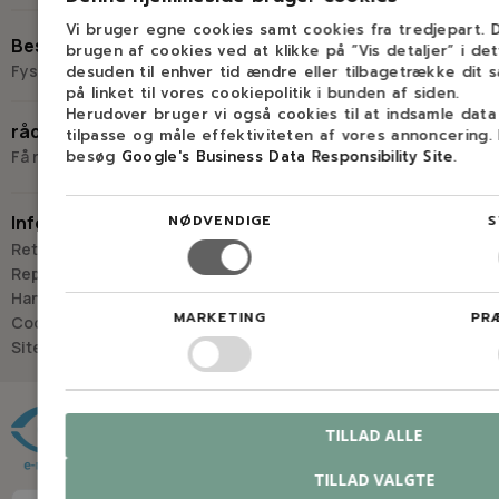
Vi bruger egne cookies samt cookies fra tredjepart.
+45 98 17 27 33
Besøg os
brugen af cookies ved at klikke på ”Vis detaljer” i de
Fysisk butik og kompetencecenter
desuden til enhver tid ændre eller tilbagetrække dit 
på linket til vores cookiepolitik i bunden af siden.
Skriv til os
Virkelyst 3
Herudover bruger vi også cookies til at indsamle dat
råd og vejledning
tilpasse og måle effektiviteten af vores annoncering.
9400 Nørresundby
besøg
Google's Business Data Responsibility Site
.
Få råd og vejledning hos Savdoktoren
Hverdage: 8.00-16.00
Lørdag & søndag: Lukket
NØDVENDIGE
S
Information
“Vi bygger vores løsninger på viden, erfaring og faglig indsigt
Retur
- så du kan træffe
Reparation
det rigtige valg, hver gang.
Handelsbetingelser
MARKETING
PR
- Jan “Savdoktoren” Østergaard
Cookies
Sitemap
Råd og vejledning
TILLAD ALLE
TILLAD VALGTE