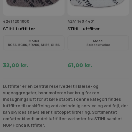
4241 120 1800
4241 140 4401
STIHL Luftfilter
STIHL Luftfilter
Model
Model
BG56, BG86, BR200, SH56, SH86
Se beskrivelse
32,00 kr.
61,00 kr.
Luftfilter er en central reservedel til blæse- og
sugeaggregater, hvor motoren har brug for ren
indsugningsluft for at køre stabilt. I denne kategori findes
luftfiltre til udskiftning ved almindelig service og ved fejl, der
kan skyldes snavs eller tilstoppet filtrering. Sortimentet
omfatter blandt andet luftfilter-varianter fra STIHL samt et
NGP Honda luftfilter.