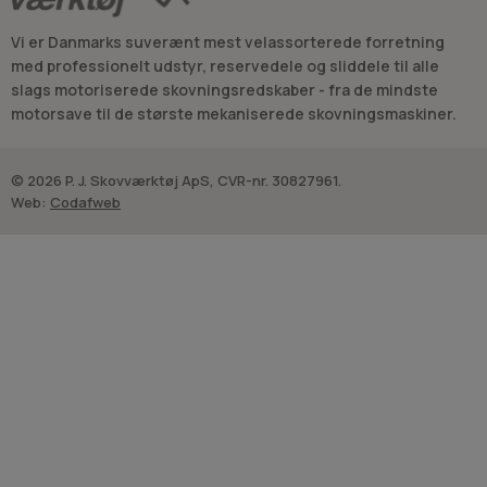
eller sugning hænger drift og ydeevne også sammen med det
Vi er Danmarks suverænt mest velassorterede forretning
rigtige udstyr i fronten, fx
mundstykker
, hvis det
med professionelt udstyr, reservedele og sliddele til alle
eksisterende er slidt eller ikke passer til opgaven.
slags motoriserede skovningsredskaber - fra de mindste
motorsave til de største mekaniserede skovningsmaskiner.
© 2026 P. J. Skovværktøj ApS, CVR-nr. 30827961.
Web:
Codafweb