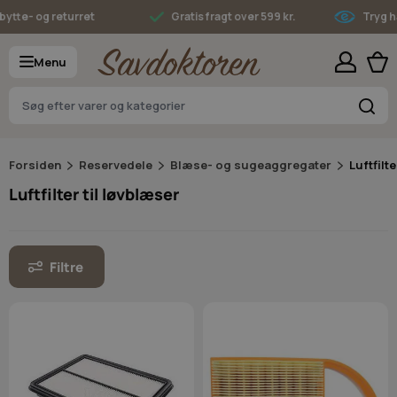
Skip to Content
tte- og returret
Gratis fragt over 599 kr.
Tryg ha
Menu
S
Forsiden
Reservedele
Blæse- og sugeaggregater
Luftfilte
Luftfilter til løvblæser
Filtre