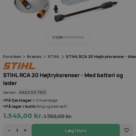
1/10
Forsiden
Brands
STIHL
STIHL RCA 20 Højtryksrenser - Med
STIHL RCA 20 Højtryksrenser - Med batteri og
lader
Varenr.:
RA02 011 7613
På fjernlager:
1-5 hverdage
På lager i butik:
Ring og bekræft
1.545,00 kr.
1.750,00 kr.
-
+
Læg i kurv