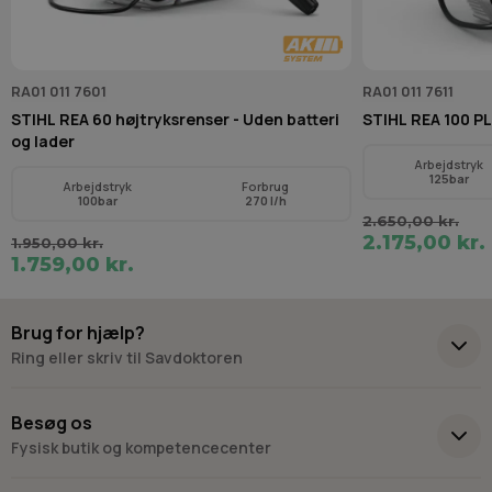
RA01 011 7601
RA01 011 7611
STIHL REA 60 højtryksrenser - Uden batteri
STIHL REA 100 PL
og lader
Arbejdstryk
125bar
Arbejdstryk
Forbrug
100bar
270 l/h
2.650,00 kr.
2.175,00 kr.
1.950,00 kr.
1.759,00 kr.
Brug for hjælp?
Ring eller skriv til Savdoktoren
+45 98 17 27 33
Besøg os
Fysisk butik og kompetencecenter
Skriv til os
Virkelyst 3