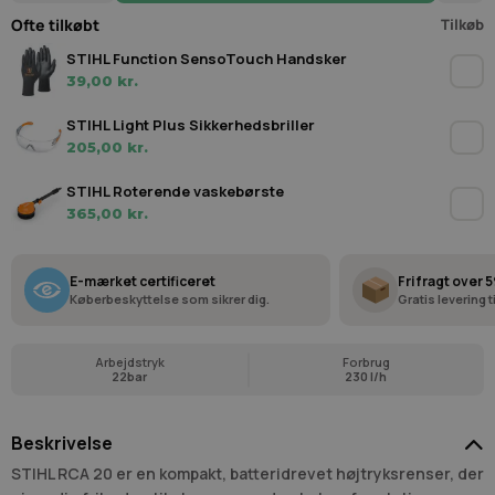
Ofte tilkøbt
Tilkøb
STIHL Function SensoTouch Handsker
39,00 kr.
STIHL Light Plus Sikkerhedsbriller
205,00 kr.
STIHL Roterende vaskebørste
365,00 kr.
E-mærket certificeret
Fri fragt over 5
Køberbeskyttelse som sikrer dig.
Gratis levering 
Arbejdstryk
Forbrug
22bar
230 l/h
Beskrivelse
STIHL RCA 20 er en kompakt, batteridrevet højtryksrenser, der