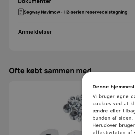
Dokumenter
Vi tilbyder levering til GLS pakkeshop for 49 kr. eller gra
Til komplekse haver er forhindringsregistreringen en vi
4G Mobilforbindelse
4G in
kr.
Segway Navimow - H2-serien reservedelstegning
VisionFence™ kan genkende mere end 200 objekttyper o
Herudover tilbyder vi hjemmelevering eller levering til e
forhindringer ned til 1 cm. EdgeSense™ hjælper robotte
Klippetid pr. opladning
kr.
tættere på kanter, omkring 5 cm, så behovet for eftertr
Anmeldelser
mange haver. Klippesystemet arbejder med 6 knive, og k
Klippeareal pr. opladning
Bytte- og returret
cm.
Vær den første til at bedømme dette produkt
Vi tilbyder 14 dages bytte- og returret, og du kan til enhv
Hjultræk
Segway Navimow H206E er også lavet til haver med nive
direkte hos os for 59 kr.
Vurdering
Din bedømmelse:
klarer hældninger op til 45 % eller 24°, og de kraftige 
Maksimal hældning i arbejdsområdet
off-road hjul og Terrain Adapt-system bidrager til bedre 
Dit navn
Overskrift på 
Maks. arbejdsområde
Ofte købt sammen med
ujævnt underlag. Støjniveauet er 58 dB(A), og kapslings
robotten er velegnet til udendørs brug og kan rengøres
Batteri
Anbefalet arbejdsområde: op til 600 m²
Denne hjemmesi
Din anmeldelse
Klippebredde (cm)
Klippebredde: 22 cm
Vi bruger egne c
Klippehøjde: 20-70 mm
cookies ved at kl
Klippehøjde (mm)
Batteri: 5,1 Ah lithium
ændre eller tilba
Driftstid pr. opladning: ca. 110 min.
Vægt
Indsend anmeldelse
bunden af siden.
Klippeareal pr. opladning: ca. 320 m²
Herudover bruger 
Maks. hældning: 45 % / 24°
Lydeffekt dB(A)
Støjniveau: 58 dB(A)
effektiviteten af