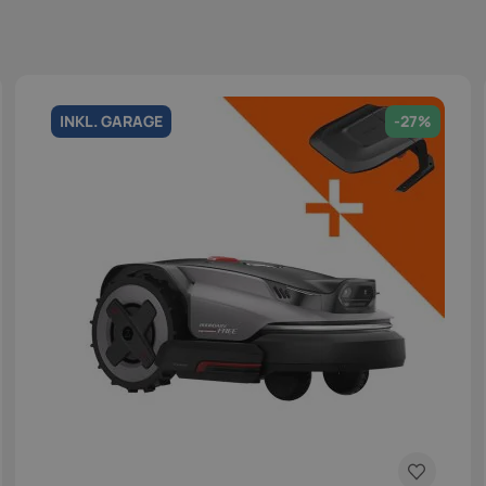
INKL. GARAGE
-27%