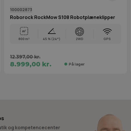
100002873
Roborock RockMow S108 Robotplæneklipper
800 m²
45 % (24°)
2WD
GPS
12.397,00 kr.
8.999,00 kr.
På lager
os
butik og kompetencecenter