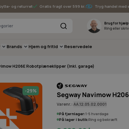
bytte- og returret
Gratis fragt over 599 kr.
Tryg handel med 
Søg
Brug for hjælp
Ring eller skri
v
Brands
Hjem og fritid
Reservedele
pere
for Batterimaskiner
submenu for Have
Toggle submenu for Skov
Toggle submenu for Brands
Toggle submenu for Hjem og fritid
imow H206E Robotplæneklipper (Inkl. garage)
-29%
Segway Navimow H206E 
Varenr.:
AA.12.05.02.0001
På fjernlager:
1-5 hverdage
På lager i butik:
Ring og bekræft