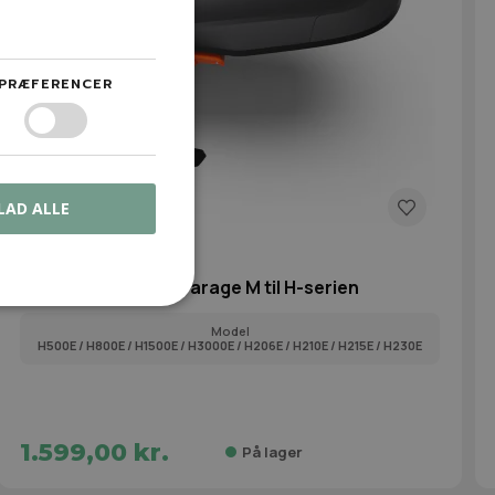
PRÆFERENCER
LAD ALLE
AC.00.0000.76
Segway Navimow Garage M til H-serien
Model
H500E / H800E / H1500E / H3000E / H206E / H210E / H215E / H230E
1.599,00 kr.
På lager