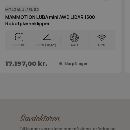
MTL24LUL1EU02
MAMMOTION LUBA mini AWD LiDAR 1500
Robotplæneklipper
1.500 m²
80 % (38,6°)
AWD
GPS
17.197,00 kr.
Ikke på lager
“Vi bygger vores løsninger på viden, erfaring og