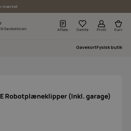
e-mærket
?
v til Savdoktoren
Aftale
Gemte
Profil
Kurv
Gavekort
Fysisk butik
Robotplæneklipper (Inkl. garage)